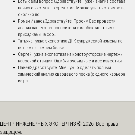
Есть к вам вопрос !
Здравствуйте!Нужен анализ состава
пенного чистящего средства. Можно узнать стоимость,
сколько по ...
Роман Иванов
Здравствуйте. Просим Вас провести
анализ нашего теплоносителя с карбоксилатными
присадками на соо...
Татьяна
Нужна экспертиза ДНК супружеской измены по
пятнам на нижнем белье
Сергей
Нужна экспертиза на конструкторские чертежи
насосной станции. Ошибки очевидные и все известны.
Павел
Здравствуйте. Мне нужно сделать полный
химический анализ кварцевого песка (с одного карьера
из ра...
ЦЕНТР ИНЖЕНЕРНЫХ ЭКСПЕРТИЗ © 2026. Все права
защищены