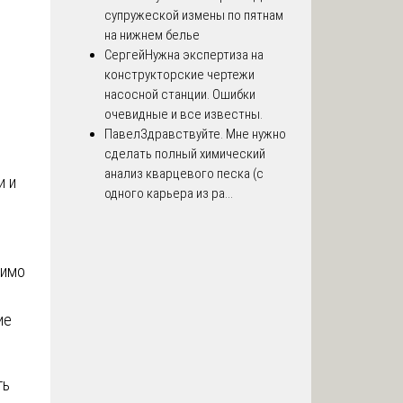
супружеской измены по пятнам
на нижнем белье
Сергей
Нужна экспертиза на
конструкторские чертежи
насосной станции. Ошибки
очевидные и все известны.
Павел
Здравствуйте. Мне нужно
сделать полный химический
анализ кварцевого песка (с
и и
одного карьера из ра...
димо
ие
ть