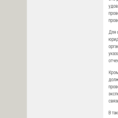
удов
пров
пров
Для 
юрид
орга
указ
отче
Кром
долж
пров
эксп
связ
В та