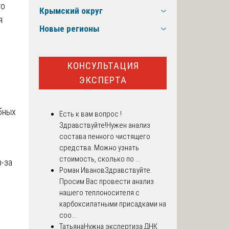
го
Крымский округ
я
Новые регионы
КОНСУЛЬТАЦИЯ
ЭКСПЕРТА
бных
Есть к вам вопрос !
Здравствуйте!Нужен анализ
состава пенного чистящего
средства. Можно узнать
стоимость, сколько по ...
з-за
Роман Иванов
Здравствуйте.
Просим Вас провести анализ
нашего теплоносителя с
карбоксилатными присадками на
соо...
Татьяна
Нужна экспертиза ДНК