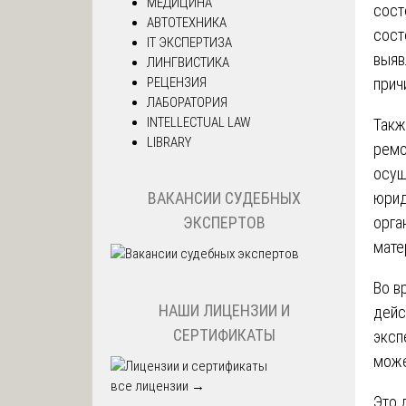
МЕДИЦИНА
сост
АВТОТЕХНИКА
сост
IT ЭКСПЕРТИЗА
выяв
ЛИНГВИСТИКА
РЕЦЕНЗИЯ
прич
ЛАБОРАТОРИЯ
INTELLECTUAL LAW
Такж
LIBRARY
ремо
осущ
юрид
ВАКАНСИИ СУДЕБНЫХ
орга
ЭКСПЕРТОВ
мате
Во в
НАШИ ЛИЦЕНЗИИ И
дейс
СЕРТИФИКАТЫ
эксп
може
все лицензии →
Это 