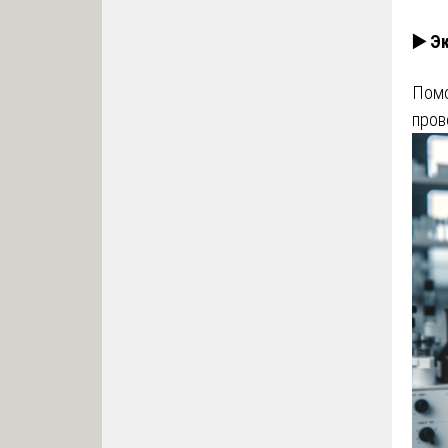
▶️ Э
Помо
пров