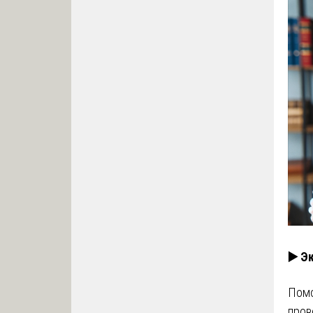
▶️ Э
Помо
пров