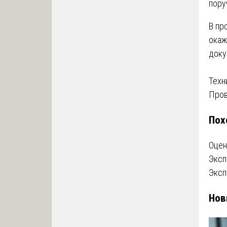
пору
В пр
окаж
доку
На
Техн
Пров
по
Пох
за
Оцен
Эксп
Эксп
Нов