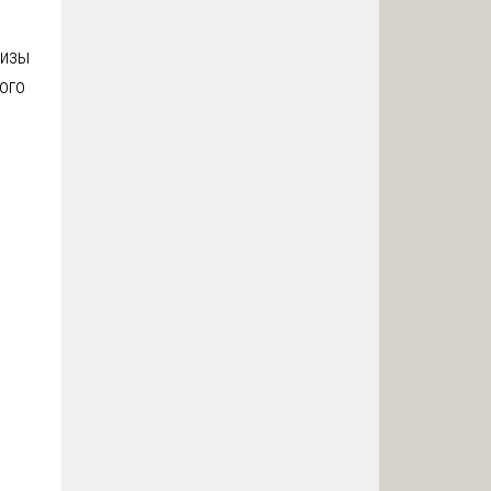
тизы
ого