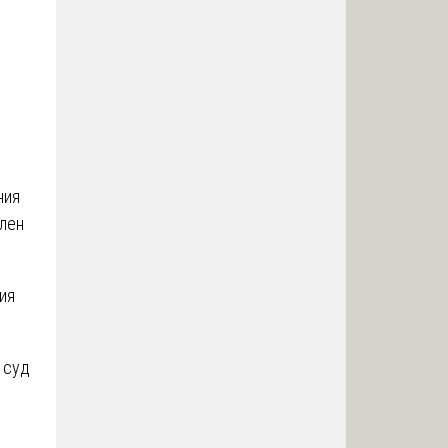
о
ния
лен
ия
 суд