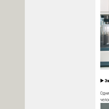
▶️ Э
Одни
чело