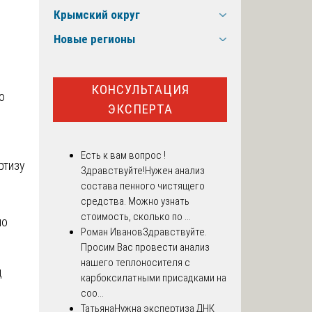
Крымский округ
Новые регионы
КОНСУЛЬТАЦИЯ
о
ЭКСПЕРТА
Есть к вам вопрос !
ртизу
Здравствуйте!Нужен анализ
состава пенного чистящего
средства. Можно узнать
стоимость, сколько по ...
но
Роман Иванов
Здравствуйте.
Просим Вас провести анализ
нашего теплоносителя с
д
карбоксилатными присадками на
соо...
Татьяна
Нужна экспертиза ДНК