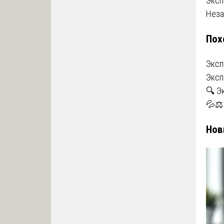
На
Эксп
Неза
по
Пох
за
Эксп
Эксп
🔍 Э
💦⚖️
Нов