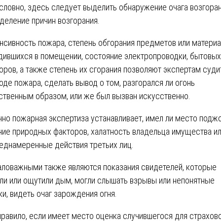
словно, здесь следует выделить обнаружение очага возгоран
деление причин возгорания.
нсивность пожара, степень обгорания предметов или материа
дившихся в помещении, состояние электропроводки, бытовых
оров, а также степень их сгорания позволяют экспертам суди
оде пожара, сделать вывод о том, разгорался ли огонь
ственным образом, или же был вызван искусственно.
но пожарная экспертиза устанавливает, имел ли место поджо
ние природных факторов, халатность владельца имущества и
еднамеренные действия третьих лиц.
ловажными также являются показания свидетелей, которые
ли или ощутили дым, могли слышать взрывы или непонятные
ки, видеть очаг зарождения огня.
правило, если имеет место оценка случившегося для страхов