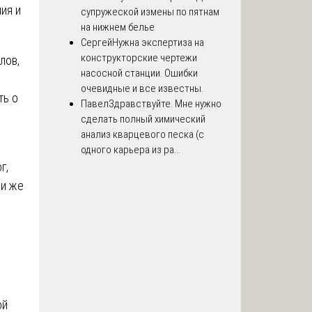
ия и
супружеской измены по пятнам
на нижнем белье
Сергей
Нужна экспертиза на
конструкторские чертежи
лов,
насосной станции. Ошибки
очевидные и все известны.
ть о
Павел
Здравствуйте. Мне нужно
сделать полный химический
анализ кварцевого песка (с
одного карьера из ра...
г,
ли же
ой