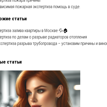
вигация
ертиза пожара причины
висимая пожарная экспертиза помощь в суде.
ожие статьи
писям
ертиза залива квартиры в Москве 💦🏠
ертиза по делам о разрыве радиаторов отопления
кспертиза разрыва трубопровода – установим причины и вино
ые статьи