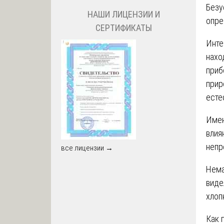
Безу
НАШИ ЛИЦЕНЗИИ И
опре
СЕРТИФИКАТЫ
Инте
нахо
приб
прир
есте
Имен
влия
непр
все лицензии →
Нема
виде
хлоп
Как 