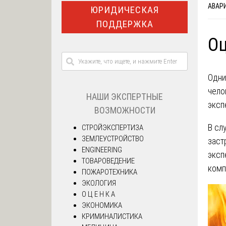
АВАР
ЮРИДИЧЕСКАЯ
ПОДДЕРЖКА
Оц
Одни
чело
НАШИ ЭКСПЕРТНЫЕ
эксп
ВОЗМОЖНОСТИ
В сл
СТРОЙЭКСПЕРТИЗА
ЗЕМЛЕУСТРОЙСТВО
заст
ENGINEERING
эксп
ТОВАРОВЕДЕНИЕ
комп
ПОЖАРОТЕХНИКА
ЭКОЛОГИЯ
О Ц Е Н К А
ЭКОНОМИКА
КРИМИНАЛИСТИКА