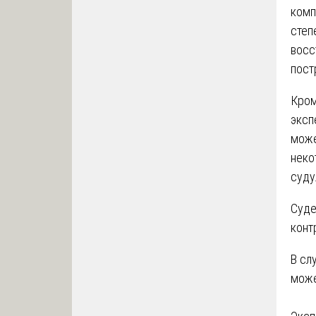
комп
степ
восс
пост
Кром
эксп
може
неко
суду
Суде
конт
В сл
може