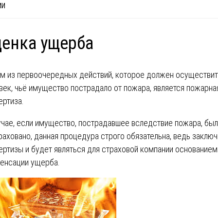
ИИ
енка ущерба
м из первоочередных действий, которое должен осуществит
век, чьё имущество пострадало от пожара, является пожарна
ертиза.
учае, если имущество, пострадавшее вследствие пожара, бы
раховано, данная процедура строго обязательна, ведь заклю
ертизы и будет являться для страховой компании основанием
енсации ущерба.