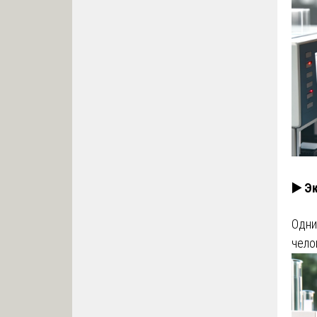
▶️ Э
Одни
чело