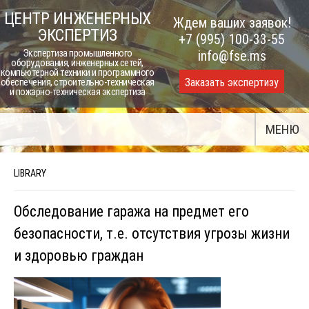
Skip
ЦЕНТР ИНЖЕНЕРНЫХ
Ждем ваших заявок!
to
ЭКСПЕРТИЗ
+7 (995) 100-33-55
content
Экспертиза промышленного
info@fse.ms
оборудования, инженерных сетей,
компьютерной техники и программного
Заказать экспертизу
обеспечения, строительно-техническая
и пожарно-техническая экспертиза
МЕНЮ
LIBRARY
Обследование гаража на предмет его
безопасности, т.е. отсутствия угрозы жизни
и здоровью граждан