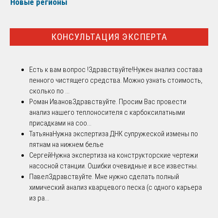
Новые регионы
КОНСУЛЬТАЦИЯ ЭКСПЕРТА
Есть к вам вопрос !
Здравствуйте!Нужен анализ состава
пенного чистящего средства. Можно узнать стоимость,
сколько по ...
Роман Иванов
Здравствуйте. Просим Вас провести
анализ нашего теплоносителя с карбоксилатными
присадками на соо...
Татьяна
Нужна экспертиза ДНК супружеской измены по
пятнам на нижнем белье
Сергей
Нужна экспертиза на конструкторские чертежи
насосной станции. Ошибки очевидные и все известны.
Павел
Здравствуйте. Мне нужно сделать полный
химический анализ кварцевого песка (с одного карьера
из ра...