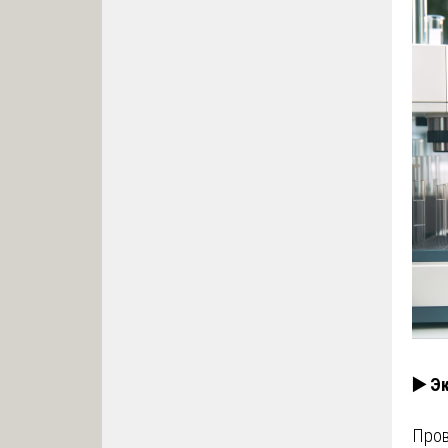
▶️ Э
Пров