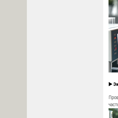
▶️ Э
Пров
част