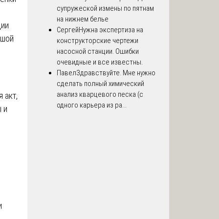
супружеской измены по пятнам
на нижнем белье
ции
Сергей
Нужна экспертиза на
ьшой
конструкторские чертежи
насосной станции. Ошибки
очевидные и все известны.
Павел
Здравствуйте. Мне нужно
сделать полный химический
анализ кварцевого песка (с
 акт,
одного карьера из ра...
 и
и