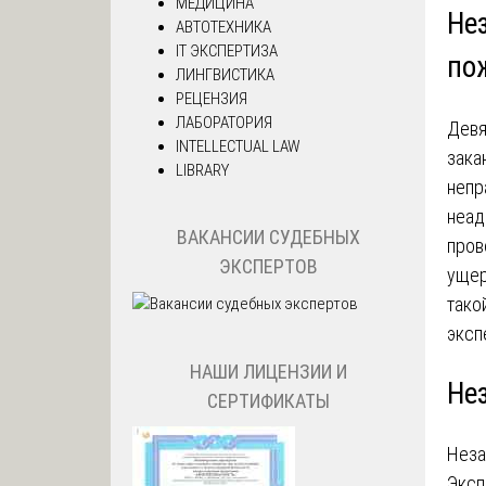
МЕДИЦИНА
Не
АВТОТЕХНИКА
IT ЭКСПЕРТИЗА
по
ЛИНГВИСТИКА
РЕЦЕНЗИЯ
ЛАБОРАТОРИЯ
Девя
INTELLECTUAL LAW
зака
LIBRARY
непр
неад
ВАКАНСИИ СУДЕБНЫХ
пров
ЭКСПЕРТОВ
ущер
тако
эксп
НАШИ ЛИЦЕНЗИИ И
Не
СЕРТИФИКАТЫ
Неза
Эксп