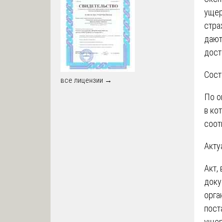
ущер
стра
дают
дост
Сост
все лицензии →
По о
в ко
соот
Акту
Акт,
доку
орга
пост
ущер