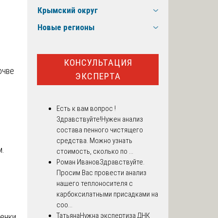
Крымский округ
Новые регионы
КОНСУЛЬТАЦИЯ
очве
ЭКСПЕРТА
Есть к вам вопрос !
Здравствуйте!Нужен анализ
состава пенного чистящего
средства. Можно узнать
м.
стоимость, сколько по ...
Роман Иванов
Здравствуйте.
Просим Вас провести анализ
нашего теплоносителя с
карбоксилатными присадками на
соо...
Татьяна
Нужна экспертиза ДНК
ценки