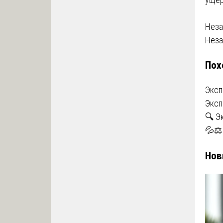
На
Неза
Неза
по
Пох
за
Эксп
Эксп
🔍 Э
💦⚖️
Нов