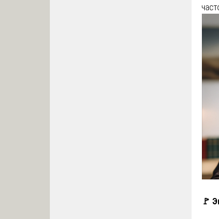
част
🚩 Э