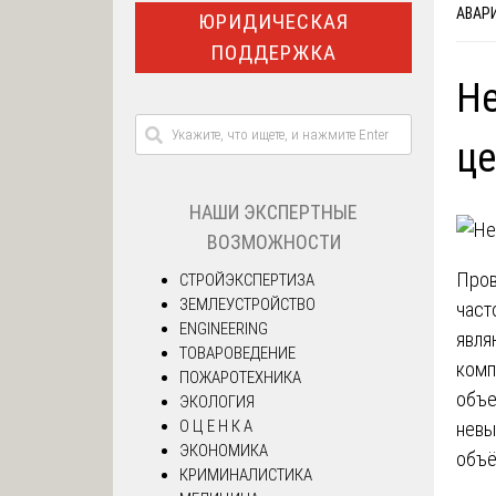
АВАР
ЮРИДИЧЕСКАЯ
ПОДДЕРЖКА
Не
це
НАШИ ЭКСПЕРТНЫЕ
ВОЗМОЖНОСТИ
Пров
СТРОЙЭКСПЕРТИЗА
ЗЕМЛЕУСТРОЙСТВО
част
ENGINEERING
явля
ТОВАРОВЕДЕНИЕ
комп
ПОЖАРОТЕХНИКА
объе
ЭКОЛОГИЯ
О Ц Е Н К А
невы
ЭКОНОМИКА
объё
КРИМИНАЛИСТИКА