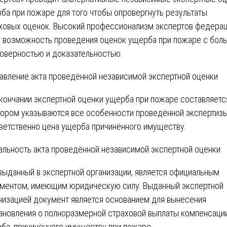
ба при пожаре для того чтобы опровергнуть результаты
ховых оценок. Высокий профессионализм экспертов федера
 возможность проведения оценок ущерба при пожаре с бол
оверностью и доказательностью.
авление акта проведённой независимой экспертной оценки
кончании экспертной оценки ущерба при пожаре составляется
тором указываются все особенности проведённой экспертизы
ветственно цена ущерба причинённого имуществу.
альность акта проведённой независимой экспертной оценки
 выданный в экспертной организации, является официальным
ментом, имеющим юридическую силу. Выданный экспертной
низацией документ является основанием для вынесения
ановления о полноразмерной страховой выплаты компенсаци
ба, причинённого имуществу при пожаре.