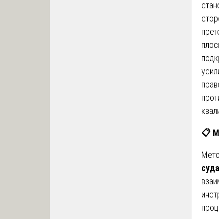
стан
стор
прет
плос
подк
усил
прав
прот
квал
📋
М
Мето
суд
взаи
инст
проц