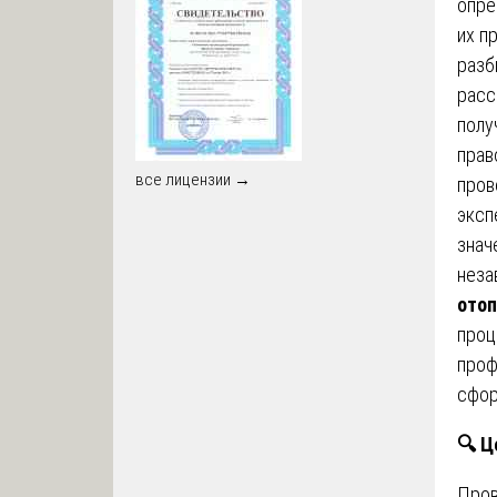
опре
их п
разб
расс
полу
прав
все лицензии →
пров
эксп
знач
неза
отоп
проц
проф
сфор
🔍
Це
Про