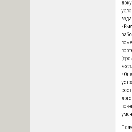
доку
усло
зада
• Вы
рабо
поме
прот
(про
эксп
• Оц
устр
сост
дого
прич
умен
Полу