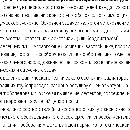
а
преследует несколько стратегических целей, каждая из ко
авлена на доказывание конкретных обстоятельств, имеющих
ическое значение. Основной задачей является установление
инно-следственной связи между выявленными недостатками 
те системы отопления и действиями (или бездействием)
деленных лиц – управляющей компании, застройщика, подря
низации, поставщика оборудования или собственника помеще
мках данного исследования решается комплекс взаимосвяза
ических и оценочных задач:
ределение фактического технического состояния радиаторов,
одящих трубопроводов, запорно-регулирующей арматуры на
нт обследования, включая выявление дефектов, повреждени
ов коррозии, нарушений целостности.
тановление соответствия (или несоответствия) установленного
ительного оборудования, его характеристик, способа монтажа
лючения требованиям действующей нормативно-технической