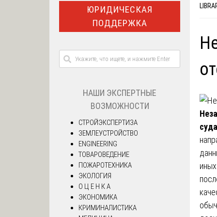
LIBRA
ЮРИДИЧЕСКАЯ
ПОДДЕРЖКА
Не
от
НАШИ ЭКСПЕРТНЫЕ
ВОЗМОЖНОСТИ
Неза
СТРОЙЭКСПЕРТИЗА
суд
ЗЕМЛЕУСТРОЙСТВО
напр
ENGINEERING
данн
ТОВАРОВЕДЕНИЕ
ПОЖАРОТЕХНИКА
иных
ЭКОЛОГИЯ
посл
О Ц Е Н К А
каче
ЭКОНОМИКА
обыч
КРИМИНАЛИСТИКА