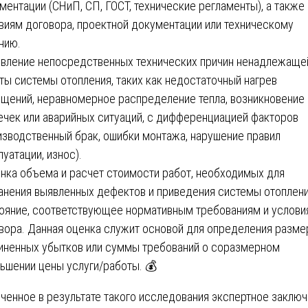
ментации (СНиП, СП, ГОСТ, технические регламенты), а также
виям договора, проектной документации или техническому
нию.
явление непосредственных технических причин ненадлежаще
ты системы отопления, таких как недостаточный нагрев
щений, неравномерное распределение тепла, возникновение
ечек или аварийных ситуаций, с дифференциацией факторов
изводственный брак, ошибки монтажа, нарушение правил
луатации, износ).
енка объема и расчет стоимости работ, необходимых для
анения выявленных дефектов и приведения системы отоплени
ояние, соответствующее нормативным требованиям и услови
вора. Данная оценка служит основой для определения разме
иненных убытков или суммы требований о соразмерном
ьшении цены услуги/работы. 💰
ченное в результате такого исследования экспертное заклю