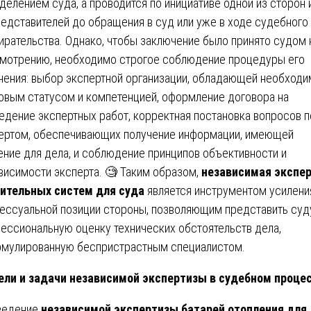
делением суда, а проводится по инициативе одной из сторон 
редставителей до обращения в суд или уже в ходе судебного
ирательства. Однако, чтобы заключение было принято судом 
мотрению, необходимо строгое соблюдение процедуры его
чения: выбор экспертной организации, обладающей необход
овым статусом и компетенцией, оформление договора на
едение экспертных работ, корректная постановка вопросов 
ертом, обеспечивающих получение информации, имеющей
ение для дела, и соблюдение принципов объективности и
висимости эксперта. 🧐 Таким образом,
независимая экспе
ительных систем для суда
является инструментом усилени
ессуальной позиции стороны, позволяющим представить суд
ессиональную оценку технических обстоятельств дела,
мулированную беспристрастным специалистом.
ли и задачи независимой экспертизы в судебном проце
ведение
независимой экспертизы батарей отопления для