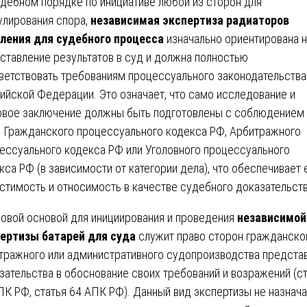
дебном порядке по инициативе любой из сторон для
улирования спора,
независимая экспертиза радиаторов
ления для судебного процесса
изначально ориентирована н
ставление результатов в суд и должна полностью
ветствовать требованиям процессуального законодательства
ийской Федерации. Это означает, что само исследование и
овое заключение должны быть подготовлены с соблюдением
 Гражданского процессуального кодекса РФ, Арбитражного
ессуального кодекса РФ или Уголовного процессуального
кса РФ (в зависимости от категории дела), что обеспечивает 
стимость и относимость в качестве судебного доказательств
овой основой для инициирования и проведения
независимой
ертизы батарей для суда
служит право сторон гражданског
тражного или административного судопроизводства предста
зательства в обоснование своих требований и возражений (с
ПК РФ, статья 64 АПК РФ). Данный вид экспертизы не назнач