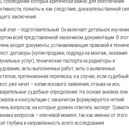
ы, соблюдение которых критически важно для обеспечения
ктивности, полноты и, как следствие, доказательственной си
щего заключения.
ый этап – подготовительный. Он включает детальное изучени
ертом всей представленной заказчиком документации. В этот
чень входят документы, устанавливающие правовой и технич
екст: договоры (купли-продажи, подряда на монтаж, оказания
унальных услуг), технические паспорта на радиаторы и
удование, акты выполненных работ, акты о выявленных
статках, претензионная переписка, а в случае, если судебный
есс уже начат – копии искового заявления, отзыва на иск,
варительные судебные определения. На основе анализа этих
риалов и консультации с заказчитом формулируется четкий
чень вопросов, на которые должен ответить эксперт. Грамот
ановка вопросов – ключевой момент, так как именно от этого
сит глубина и направленность всего исследования.