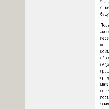
этап
объе
буду
Перв
эксп
пере
конт
комм
обор
недо
проц
пред
мате
пере
пост
зави