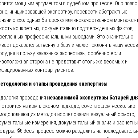
овится мощным аргументом в судебном процессе. Оно позво
оне, инициировавшей экспертизу, перевести абстрактные
ензии о «холодных батареях» или «некачественном монтаже» 
кость конкретных, документально подтвержденных фактов,
репленных профессиональными выводами. Это значительно
ивает доказательственную базу и может склонить чашу весов
осудия в пользу заказчика экспертизы, особенно если
ивоположная сторона не представит столь же весомых и
ифицированных контраргументов.
етодология и этапы проведения экспертизы
дология проведения
независимой экспертизы батарей дл
а
строится на комплексном подходе, сочетающем несколько
модополняющих методов исследования: визуальный осмотр,
рументальные измерения, документальный анализ и расчетны
едуры. 🛠️ Весь процесс можно разделить на последователь