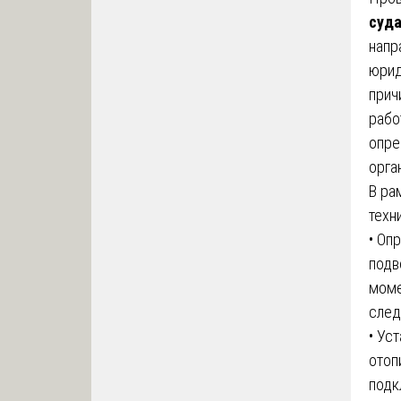
суд
напр
юрид
прич
рабо
опре
орга
В ра
техн
• Оп
подв
моме
след
• Ус
отоп
подк