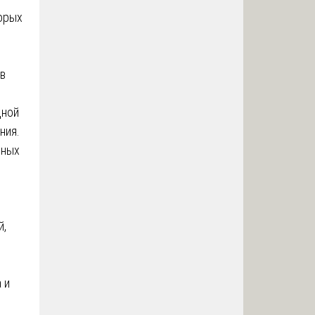
торых
в
дной
ния.
нных
й,
 и