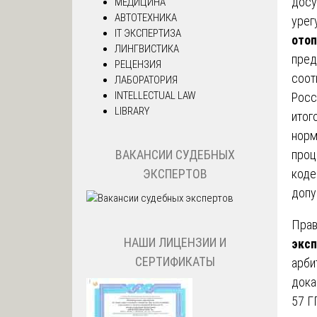
досу
МЕДИЦИНА
АВТОТЕХНИКА
урег
IT ЭКСПЕРТИЗА
отоп
ЛИНГВИСТИКА
пред
РЕЦЕНЗИЯ
соот
ЛАБОРАТОРИЯ
INTELLECTUAL LAW
Росс
LIBRARY
итог
норм
проц
ВАКАНСИИ СУДЕБНЫХ
коде
ЭКСПЕРТОВ
допу
Прав
НАШИ ЛИЦЕНЗИИ И
эксп
СЕРТИФИКАТЫ
арби
дока
57 Г