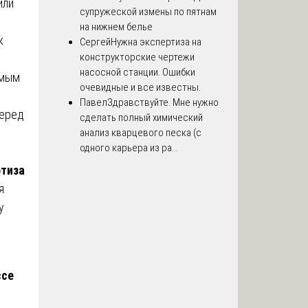
или
супружеской измены по пятнам
на нижнем белье
к
Сергей
Нужна экспертиза на
конструкторские чертежи
насосной станции. Ошибки
имым
очевидные и все известны.
Павел
Здравствуйте. Мне нужно
перед
сделать полный химический
анализ кварцевого песка (с
одного карьера из ра...
ртиза
я
у
ссе