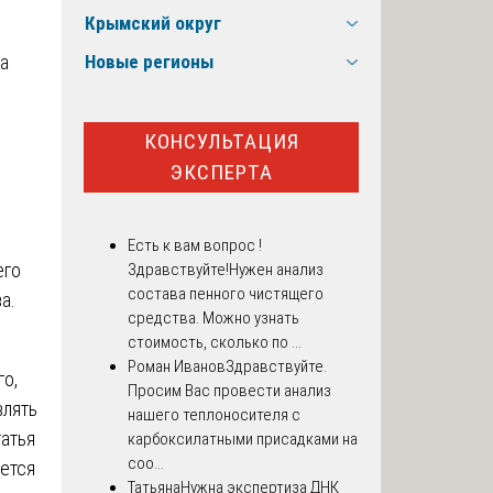
Крымский округ
а
Новые регионы
КОНСУЛЬТАЦИЯ
ЭКСПЕРТА
Есть к вам вопрос !
его
Здравствуйте!Нужен анализ
состава пенного чистящего
а.
средства. Можно узнать
стоимость, сколько по ...
Роман Иванов
Здравствуйте.
о,
Просим Вас провести анализ
влять
нашего теплоносителя с
татья
карбоксилатными присадками на
соо...
ается
Татьяна
Нужна экспертиза ДНК