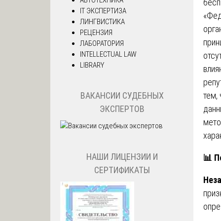
бесп
IT ЭКСПЕРТИЗА
«Фед
ЛИНГВИСТИКА
орга
РЕЦЕНЗИЯ
прин
ЛАБОРАТОРИЯ
INTELLECTUAL LAW
отсу
LIBRARY
влия
репу
тем,
ВАКАНСИИ СУДЕБНЫХ
данн
ЭКСПЕРТОВ
мето
хара
НАШИ ЛИЦЕНЗИИ И
📊
По
СЕРТИФИКАТЫ
Неза
приз
опре