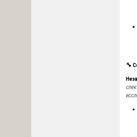
🔧
С
Неза
спек
иссл