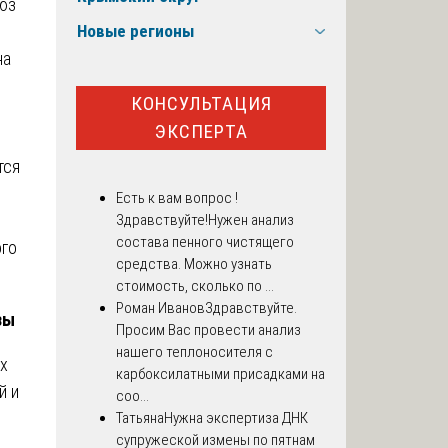
юз
Новые регионы
на
КОНСУЛЬТАЦИЯ
ЭКСПЕРТА
тся
Есть к вам вопрос !
Здравствуйте!Нужен анализ
состава пенного чистящего
ого
средства. Можно узнать
стоимость, сколько по ...
Роман Иванов
Здравствуйте.
зы
Просим Вас провести анализ
нашего теплоносителя с
х
карбоксилатными присадками на
й и
соо...
Татьяна
Нужна экспертиза ДНК
супружеской измены по пятнам