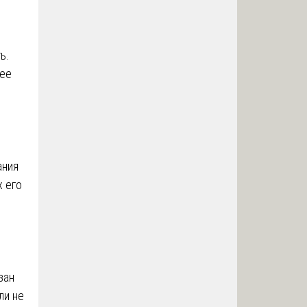
ь.
щее
ания
х его
зан
ли не