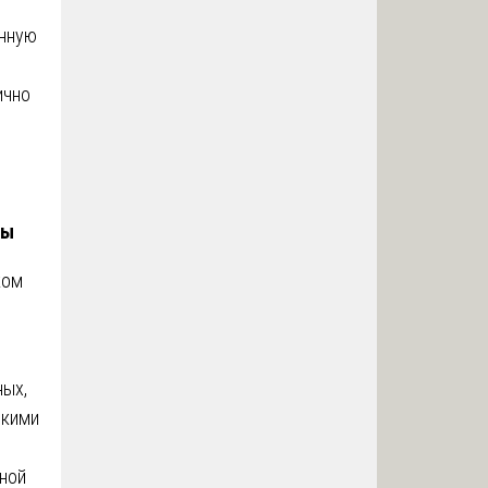
енную
ично
зы
ком
ных,
скими
ной