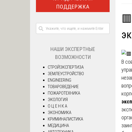
ПОДДЕРЖКА
🟥
эк
НАШИ ЭКСПЕРТНЫЕ
ВОЗМОЖНОСТИ
В со
СТРОЙЭКСПЕРТИЗА
упра
ЗЕМЛЕУСТРОЙСТВО
неза
ENGINEERING
вопр
ТОВАРОВЕДЕНИЕ
ПОЖАРОТЕХНИКА
корп
ЭКОЛОГИЯ
эксп
О Ц Е Н К А
эксп
ЭКОНОМИКА
орга
КРИМИНАЛИСТИКА
заин
МЕДИЦИНА
АВТОТЕХНИКА