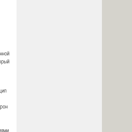
й
нной
орый
цип
орон
иями.