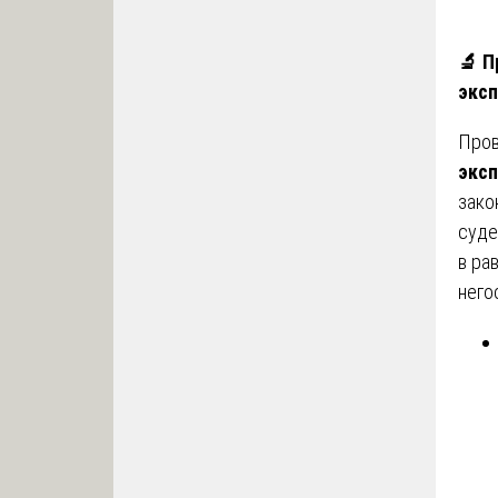
🔬
Пр
экс
Про
экс
зако
суде
в ра
него