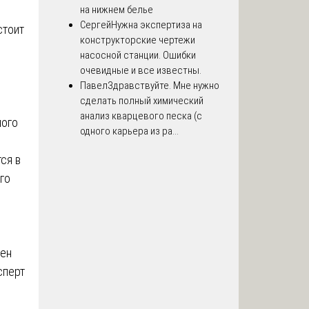
на нижнем белье
Сергей
Нужна экспертиза на
стоит
конструкторские чертежи
насосной станции. Ошибки
очевидные и все известны.
Павел
Здравствуйте. Мне нужно
сделать полный химический
анализ кварцевого песка (с
ного
одного карьера из ра...
ся в
го
нен
сперт