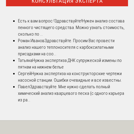
КОНСУЛЬТАЦИЯ ЭКСПЕРТА
Есть к вам вопрос !
Здравствуйте!Нужен анализ состава
пенного чистящего средства. Можно узнать стоимость,
сколько по ...
Роман Иванов
Здравствуйте. Просим Вас провести
анализ нашего теплоносителя с карбоксилатными
присадками на соо...
Татьяна
Нужна экспертиза ДНК супружеской измены по
пятнам на нижнем белье
Сергей
Нужна экспертиза на конструкторские чертежи
насосной станции. Ошибки очевидные и все известны.
Павел
Здравствуйте. Мне нужно сделать полный
химический анализ кварцевого песка (с одного карьера
из ра...