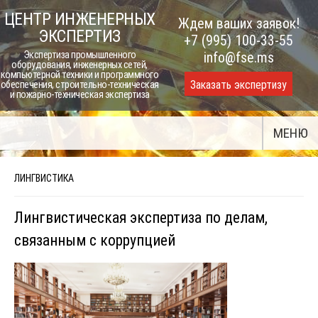
Skip
ЦЕНТР ИНЖЕНЕРНЫХ
Ждем ваших заявок!
to
ЭКСПЕРТИЗ
+7 (995) 100-33-55
content
Экспертиза промышленного
info@fse.ms
оборудования, инженерных сетей,
компьютерной техники и программного
Заказать экспертизу
обеспечения, строительно-техническая
и пожарно-техническая экспертиза
МЕНЮ
ЛИНГВИСТИКА
Лингвистическая экспертиза по делам,
связанным с коррупцией