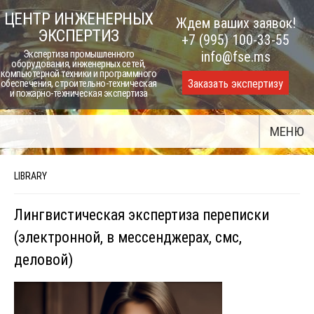
Skip
ЦЕНТР ИНЖЕНЕРНЫХ
Ждем ваших заявок!
to
ЭКСПЕРТИЗ
+7 (995) 100-33-55
content
Экспертиза промышленного
info@fse.ms
оборудования, инженерных сетей,
компьютерной техники и программного
Заказать экспертизу
обеспечения, строительно-техническая
и пожарно-техническая экспертиза
МЕНЮ
LIBRARY
Лингвистическая экспертиза переписки
(электронной, в мессенджерах, смс,
деловой)