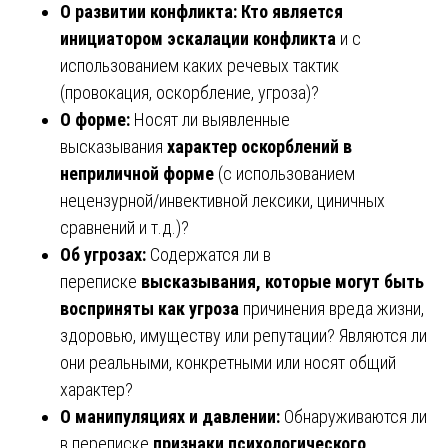
О развитии конфликта:
Кто является
инициатором эскалации конфликта
и с
использованием каких речевых тактик
(провокация, оскорбление, угроза)?
О форме:
Носят ли выявленные
высказывания
характер оскорблений в
неприличной форме
(с использованием
нецензурной/инвективной лексики, циничных
сравнений и т.д.)?
Об угрозах:
Содержатся ли в
переписке
высказывания, которые могут быть
восприняты как угроза
причинения вреда жизни,
здоровью, имуществу или репутации? Являются ли
они реальными, конкретными или носят общий
характер?
О манипуляциях и давлении:
Обнаруживаются ли
в переписке
признаки психологического