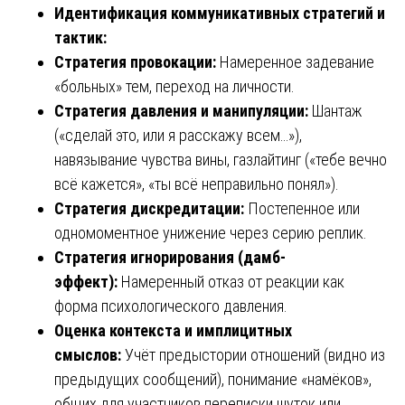
Идентификация коммуникативных стратегий и
тактик:
Стратегия провокации:
Намеренное задевание
«больных» тем, переход на личности.
Стратегия давления и манипуляции:
Шантаж
(«сделай это, или я расскажу всем…»),
навязывание чувства вины, газлайтинг («тебе вечно
всё кажется», «ты всё неправильно понял»).
Стратегия дискредитации:
Постепенное или
одномоментное унижение через серию реплик.
Стратегия игнорирования (дамб-
эффект):
Намеренный отказ от реакции как
форма психологического давления.
Оценка контекста и имплицитных
смыслов:
Учёт предыстории отношений (видно из
предыдущих сообщений), понимание «намёков»,
общих для участников переписки шуток или