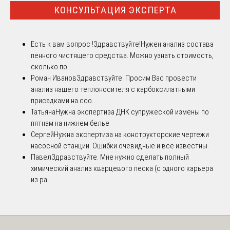
КОНСУЛЬТАЦИЯ ЭКСПЕРТА
Есть к вам вопрос !
Здравствуйте!Нужен анализ состава
пенного чистящего средства. Можно узнать стоимость,
сколько по ...
Роман Иванов
Здравствуйте. Просим Вас провести
анализ нашего теплоносителя с карбоксилатными
присадками на соо...
Татьяна
Нужна экспертиза ДНК супружеской измены по
пятнам на нижнем белье
Сергей
Нужна экспертиза на конструкторские чертежи
насосной станции. Ошибки очевидные и все известны.
Павел
Здравствуйте. Мне нужно сделать полный
химический анализ кварцевого песка (с одного карьера
из ра...