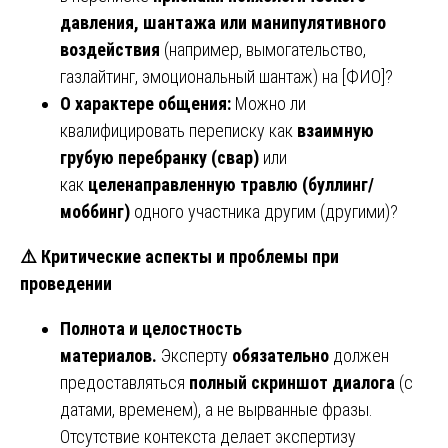
давления, шантажа или манипулятивного
воздействия
(например, вымогательство,
газлайтинг, эмоциональный шантаж) на [ФИО]?
О характере общения:
Можно ли
квалифицировать переписку как
взаимную
грубую перебранку (свар)
или
как
целенаправленную травлю (буллинг/
моббинг)
одного участника другим (другими)?
⚠️
Критические аспекты и проблемы при
проведении
Полнота и целостность
материалов.
Эксперту
обязательно
должен
предоставляться
полный скриншот диалога
(с
датами, временем), а не вырванные фразы.
Отсутствие контекста делает экспертизу