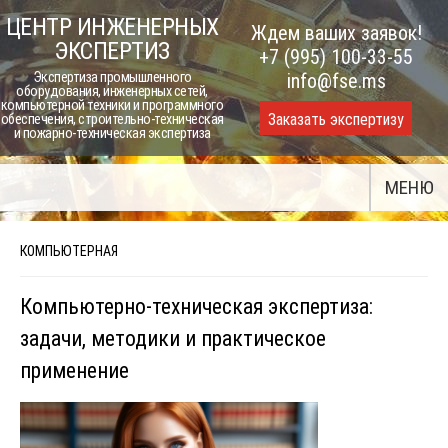
Skip
ЦЕНТР ИНЖЕНЕРНЫХ
Ждем ваших заявок!
to
ЭКСПЕРТИЗ
+7 (995) 100-33-55
content
Экспертиза промышленного
info@fse.ms
оборудования, инженерных сетей,
компьютерной техники и программного
Заказать экспертизу
обеспечения, строительно-техническая
и пожарно-техническая экспертиза
МЕНЮ
КОМПЬЮТЕРНАЯ
Компьютерно-техническая экспертиза:
задачи, методики и практическое
применение