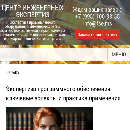
Skip
ЦЕНТР ИНЖЕНЕРНЫХ
Ждем ваших заявок!
to
ЭКСПЕРТИЗ
+7 (995) 100-33-55
content
Экспертиза промышленного
info@fse.ms
оборудования, инженерных сетей,
компьютерной техники и программного
Заказать экспертизу
обеспечения, строительно-техническая
и пожарно-техническая экспертиза
МЕНЮ
LIBRARY
Экспертиза программного обеспечения:
ключевые аспекты и практика применения