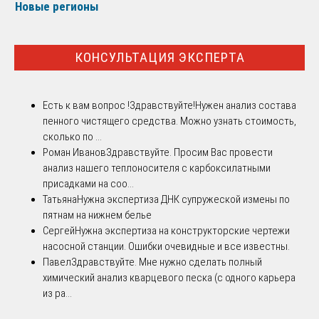
Новые регионы
КОНСУЛЬТАЦИЯ ЭКСПЕРТА
Есть к вам вопрос !
Здравствуйте!Нужен анализ состава
пенного чистящего средства. Можно узнать стоимость,
сколько по ...
Роман Иванов
Здравствуйте. Просим Вас провести
анализ нашего теплоносителя с карбоксилатными
присадками на соо...
Татьяна
Нужна экспертиза ДНК супружеской измены по
пятнам на нижнем белье
Сергей
Нужна экспертиза на конструкторские чертежи
насосной станции. Ошибки очевидные и все известны.
Павел
Здравствуйте. Мне нужно сделать полный
химический анализ кварцевого песка (с одного карьера
из ра...