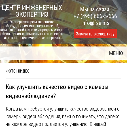
Skip
ЦЕНТР ИНЖЕНЕРНЫХ
Мы на связи!
to
ЭКСПЕРТИЗ
+7 (495) 666-5-666
content
Экспертиза промышленного
info@fse.ms
оборудования, инженерных сетей,
компьютерной техники и программного
Заказать экспертизу
обеспечения, строительно-техническая
и пожарно-техническая экспертиза
МЕНЮ
ФОТО | ВИДЕО
Как улучшить качество видео с камеры
видеонаблюдения?
Когда вам требуется улучшить качество видеозаписи с
камеры видеонаблюдения, важно понимать, что далеко
не каждое видео поддается улучшению. В нашей