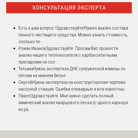
КОНСУЛЬТАЦИЯ ЭКСПЕРТА
Есть к вам вопрос !
Здравствуйте!Нужен анализ состава
пенного чистящего средства. Можно узнать стоимость,
сколько по ...
Роман Иванов
Здравствуйте. Просим Вас провести
анализ нашего теплоносителя с карбоксилатными
присадками на соо...
Татьяна
Нужна экспертиза ДНК супружеской измены по
пятнам на нижнем белье
Сергей
Нужна экспертиза на конструкторские чертежи
насосной станции. Ошибки очевидные и все известны.
Павел
Здравствуйте. Мне нужно сделать полный
химический анализ кварцевого песка (с одного карьера
из ра...