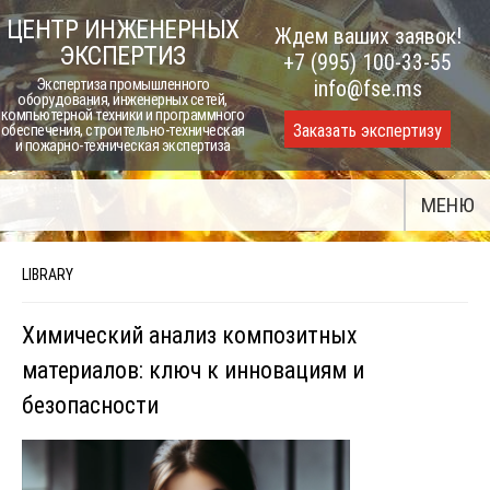
Skip
ЦЕНТР ИНЖЕНЕРНЫХ
Ждем ваших заявок!
to
ЭКСПЕРТИЗ
+7 (995) 100-33-55
content
Экспертиза промышленного
info@fse.ms
оборудования, инженерных сетей,
компьютерной техники и программного
Заказать экспертизу
обеспечения, строительно-техническая
и пожарно-техническая экспертиза
МЕНЮ
LIBRARY
Химический анализ композитных
материалов: ключ к инновациям и
безопасности