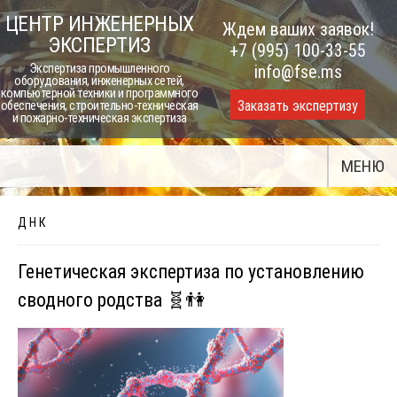
Skip
ЦЕНТР ИНЖЕНЕРНЫХ
Ждем ваших заявок!
to
ЭКСПЕРТИЗ
+7 (995) 100-33-55
content
Экспертиза промышленного
info@fse.ms
оборудования, инженерных сетей,
компьютерной техники и программного
Заказать экспертизу
обеспечения, строительно-техническая
и пожарно-техническая экспертиза
МЕНЮ
Д Н К
Генетическая экспертиза по установлению
сводного родства 🧬👫