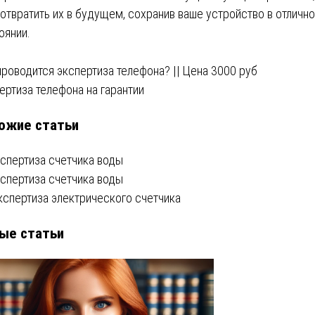
отвратить их в будущем, сохранив ваше устройство в отличн
оянии.
вигация
проводится экспертиза телефона? || Цена 3000 руб
ертиза телефона на гарантии
ожие статьи
писям
кспертиза счетчика воды
кспертиза счетчика воды
кспертиза электрического счетчика
ые статьи