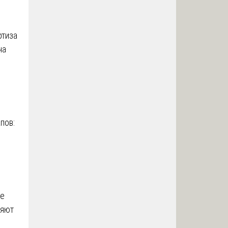
ртиза
на
пов:
ие
ляют