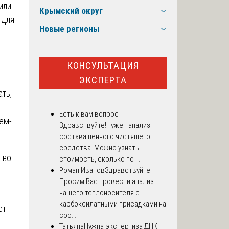
или
Крымский округ
 для
Новые регионы
КОНСУЛЬТАЦИЯ
ЭКСПЕРТА
ть,
Есть к вам вопрос !
ем-
Здравствуйте!Нужен анализ
состава пенного чистящего
средства. Можно узнать
тво
стоимость, сколько по ...
Роман Иванов
Здравствуйте.
Просим Вас провести анализ
нашего теплоносителя с
карбоксилатными присадками на
ет
соо...
Татьяна
Нужна экспертиза ДНК