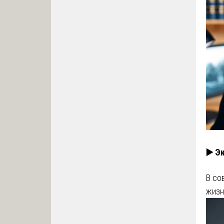
▶️ Э
В со
жизн