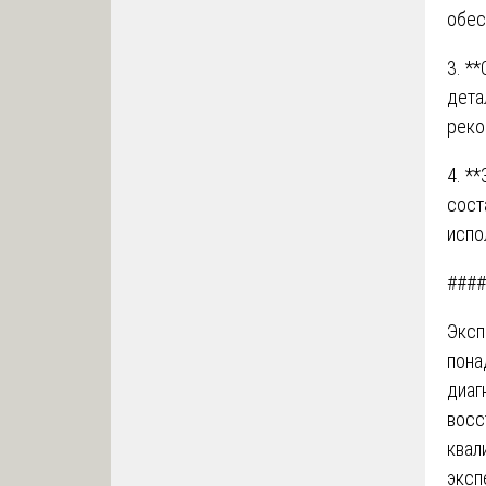
обес
3. *
дета
реко
4. *
сост
испо
####
Эксп
пона
диаг
восс
квал
эксп