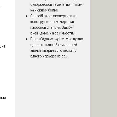
супружеской измены по пятнам
т
на нижнем белье
Сергей
Нужна экспертиза на
конструкторские чертежи
насосной станции. Ошибки
очевидные и все известны.
Павел
Здравствуйте. Мне нужно
сделать полный химический
оит
анализ кварцевого песка (с
одного карьера из ра...
ь
ыми