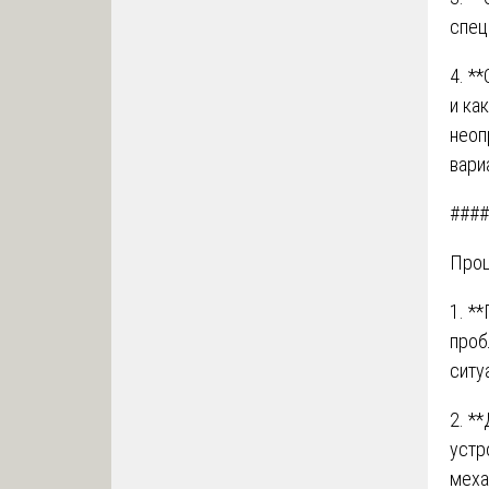
спец
4. *
и ка
неоп
вари
####
Проц
1. *
проб
ситу
2. *
устр
меха