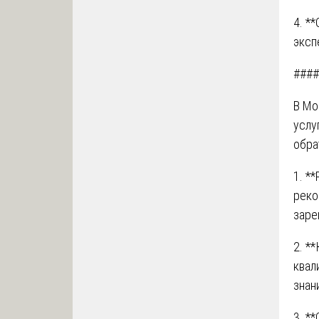
4. *
эксп
####
В Мо
услу
обра
1. *
реко
заре
2. *
квал
знан
3. *