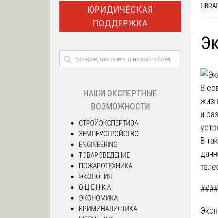
LIBRA
ЮРИДИЧЕСКАЯ
ПОДДЕРЖКА
Эк
В со
НАШИ ЭКСПЕРТНЫЕ
жизн
ВОЗМОЖНОСТИ
и ра
СТРОЙЭКСПЕРТИЗА
устр
ЗЕМЛЕУСТРОЙСТВО
В та
ENGINEERING
данн
ТОВАРОВЕДЕНИЕ
ПОЖАРОТЕХНИКА
теле
ЭКОЛОГИЯ
О Ц Е Н К А
####
ЭКОНОМИКА
КРИМИНАЛИСТИКА
Эксп