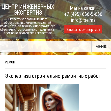
Skip
ЦЕНТР ИНЖЕНЕРНЫХ
Мы на связи!
to
ЭКСПЕРТИЗ
+7 (495) 666-5-666
content
Экспертиза промышленного
info@fse.ms
оборудования, инженерных сетей,
компьютерной техники и программного
Заказать экспертизу
обеспечения, строительно-техническая
и пожарно-техническая экспертиза
МЕНЮ
РЕМОНТ
Экспертиза строительно-ремонтных работ