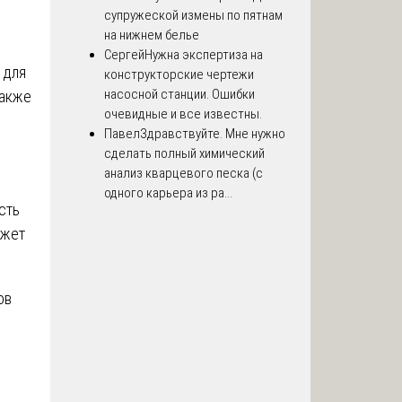
супружеской измены по пятнам
на нижнем белье
Сергей
Нужна экспертиза на
 для
конструкторские чертежи
насосной станции. Ошибки
также
очевидные и все известны.
Павел
Здравствуйте. Мне нужно
сделать полный химический
анализ кварцевого песка (с
одного карьера из ра...
сть
ожет
ов