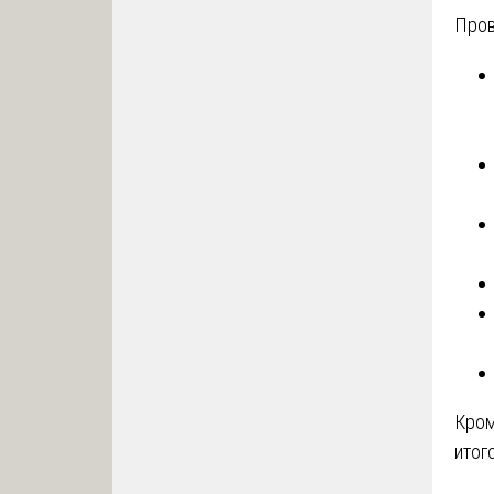
Пров
Кром
итог