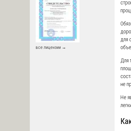
стро
проц
Обяз
доро
для 
объе
все лицензии →
Для 
площ
сост
не п
Не я
легк
Ка