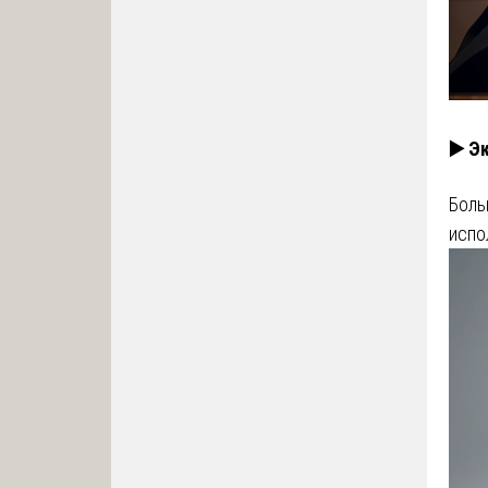
▶️ Э
Боль
испо