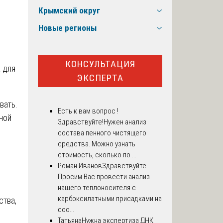
Крымский округ
Новые регионы
КОНСУЛЬТАЦИЯ
 для
ЭКСПЕРТА
вать.
Есть к вам вопрос !
ной
Здравствуйте!Нужен анализ
состава пенного чистящего
средства. Можно узнать
стоимость, сколько по ...
Роман Иванов
Здравствуйте.
Просим Вас провести анализ
нашего теплоносителя с
карбоксилатными присадками на
ства,
соо...
Татьяна
Нужна экспертиза ДНК