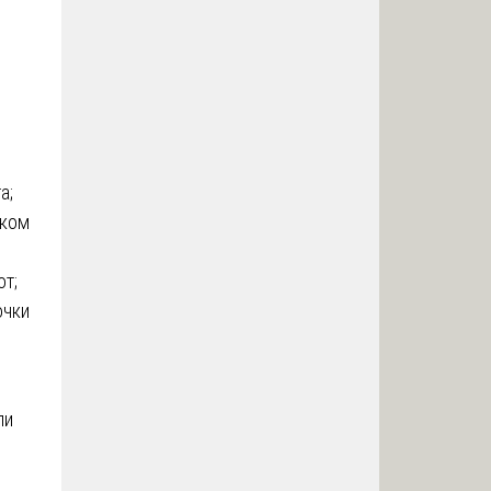
а;
иком
от;
очки
ли