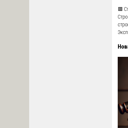
🟥 С
Стро
стро
Эксп
Нов