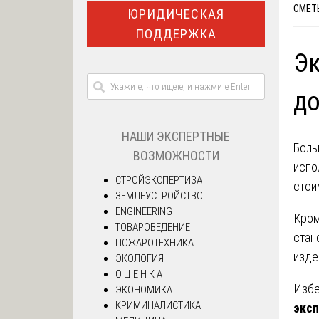
СМЕТ
ЮРИДИЧЕСКАЯ
ПОДДЕРЖКА
Эк
до
НАШИ ЭКСПЕРТНЫЕ
Боль
ВОЗМОЖНОСТИ
испо
СТРОЙЭКСПЕРТИЗА
стои
ЗЕМЛЕУСТРОЙСТВО
ENGINEERING
Кром
ТОВАРОВЕДЕНИЕ
стан
ПОЖАРОТЕХНИКА
изде
ЭКОЛОГИЯ
О Ц Е Н К А
Избе
ЭКОНОМИКА
КРИМИНАЛИСТИКА
эксп