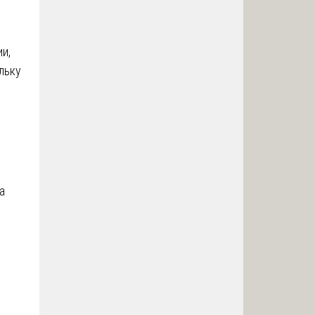
и,
льку
а