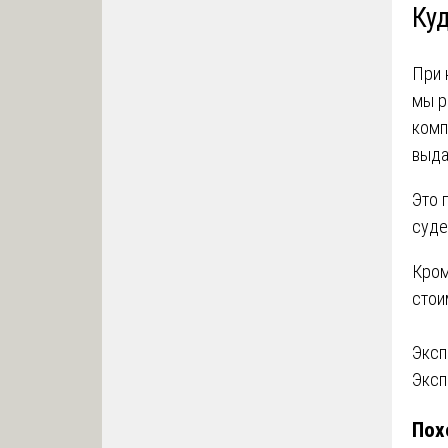
Ку
При 
мы р
комп
выда
Это 
суде
Кром
стои
На
Эксп
Эксп
по
Пох
за