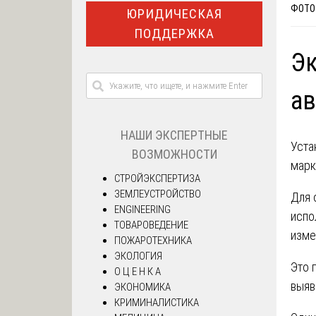
ФОТО 
ЮРИДИЧЕСКАЯ
ПОДДЕРЖКА
Эк
ав
НАШИ ЭКСПЕРТНЫЕ
Уста
ВОЗМОЖНОСТИ
марк
СТРОЙЭКСПЕРТИЗА
ЗЕМЛЕУСТРОЙСТВО
Для 
ENGINEERING
испо
ТОВАРОВЕДЕНИЕ
изме
ПОЖАРОТЕХНИКА
ЭКОЛОГИЯ
Это 
О Ц Е Н К А
выяв
ЭКОНОМИКА
КРИМИНАЛИСТИКА