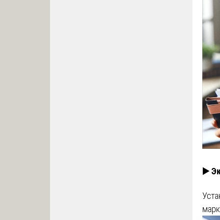
▶️ Э
Уста
марк