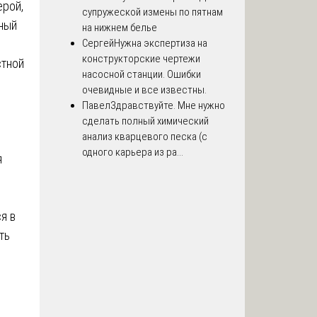
ерой,
супружеской измены по пятнам
нный
на нижнем белье
Сергей
Нужна экспертиза на
конструкторские чертежи
стной
насосной станции. Ошибки
очевидные и все известны.
Павел
Здравствуйте. Мне нужно
сделать полный химический
анализ кварцевого песка (с
одного карьера из ра...
я
я в
ть