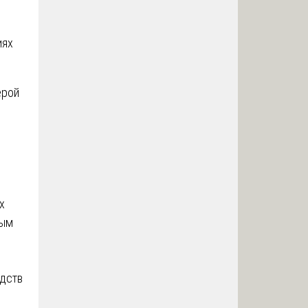
иях
ерой
х
ным
едств