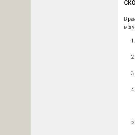
ск
В ра
могу