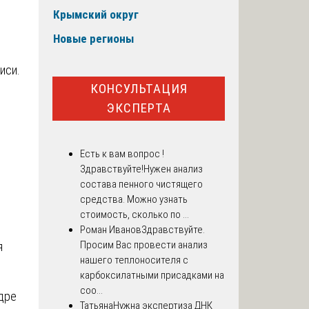
Крымский округ
Новые регионы
иси.
КОНСУЛЬТАЦИЯ
ЭКСПЕРТА
Есть к вам вопрос !
Здравствуйте!Нужен анализ
состава пенного чистящего
средства. Можно узнать
стоимость, сколько по ...
Роман Иванов
Здравствуйте.
Просим Вас провести анализ
я
нашего теплоносителя с
карбоксилатными присадками на
соо...
дре
Татьяна
Нужна экспертиза ДНК