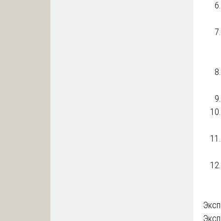
На
Эксп
Эксп