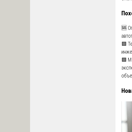
по
Пох
за
🆘 О
авто
🟩 Т
инже
🟩 М
эксп
объе
Нов