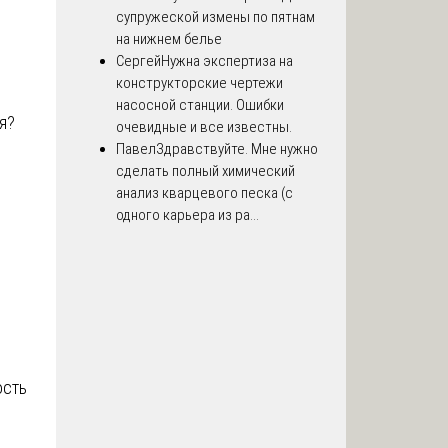
супружеской измены по пятнам
на нижнем белье
Сергей
Нужна экспертиза на
конструкторские чертежи
насосной станции. Ошибки
я?
очевидные и все известны.
Павел
Здравствуйте. Мне нужно
сделать полный химический
анализ кварцевого песка (с
?
одного карьера из ра...
ость