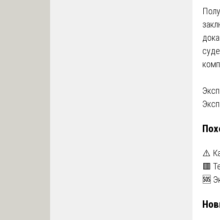
Полу
закл
дока
суде
комп
На
Эксп
Эксп
по
Пох
за
⚠️ К
🟥 Т
🆘 Э
Нов