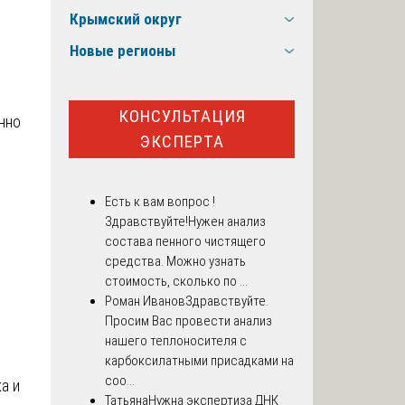
Крымский округ
Новые регионы
КОНСУЛЬТАЦИЯ
нно
ЭКСПЕРТА
Есть к вам вопрос !
Здравствуйте!Нужен анализ
состава пенного чистящего
средства. Можно узнать
стоимость, сколько по ...
Роман Иванов
Здравствуйте.
Просим Вас провести анализ
нашего теплоносителя с
карбоксилатными присадками на
соо...
а и
Татьяна
Нужна экспертиза ДНК