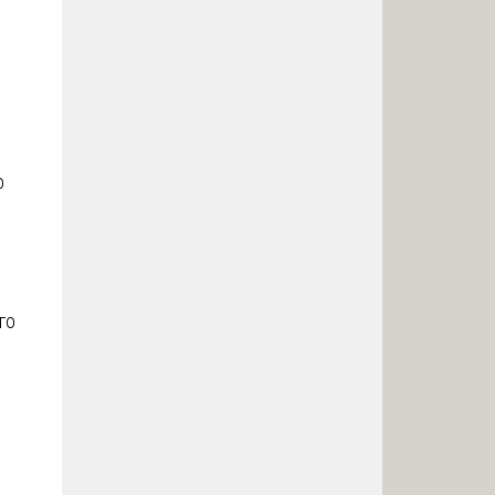
о
и
го