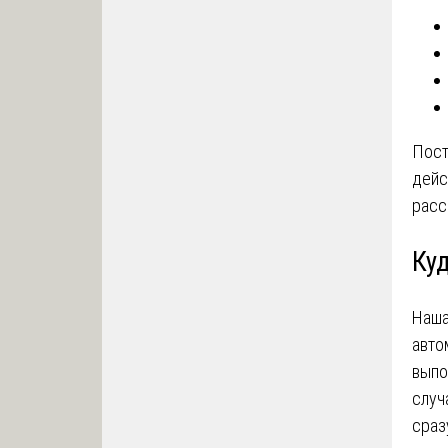
Пост
дейс
расс
Ку
Наша
авто
выпо
случ
сраз