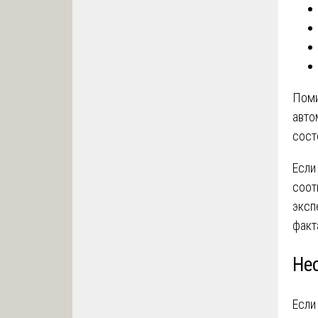
Поми
авто
сост
Если
соот
эксп
факт
Не
Если