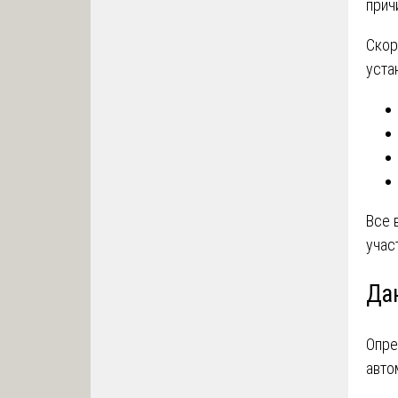
прич
Скор
уста
Все 
учас
Да
Опре
авто