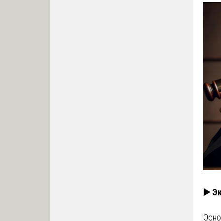
▶️ Э
Осно