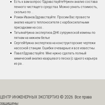
Есть к вам вопрос !
Здравствуйте!Нужен анализ состава
пенного чистящего средства. Можно узнать стоимость,
сколько по ...
Роман Иванов
Здравствуйте. Просим Вас провести
анализ нашего теплоносителя с карбоксилатными
присадками на соо...
Татьяна
Нужна экспертиза ДНК супружеской измены по
пятнам на нижнем белье
Сергей
Нужна экспертиза на конструкторские чертежи
насосной станции. Ошибки очевидные и все известны.
Павел
Здравствуйте. Мне нужно сделать полный
химический анализ кварцевого песка (с одного карьера
из ра...
ЦЕНТР ИНЖЕНЕРНЫХ ЭКСПЕРТИЗ © 2026. Все права
защищены