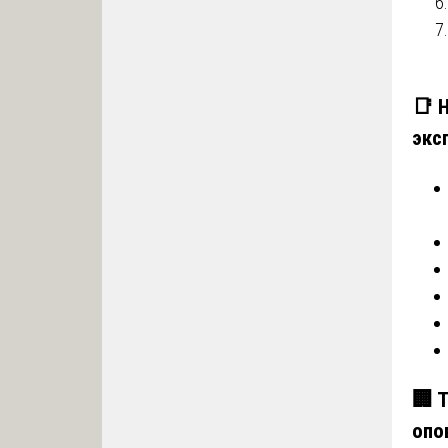
📑
экс
🏢
Т
опо