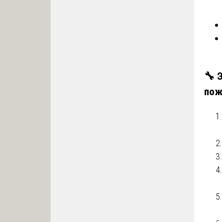
🔧
пож