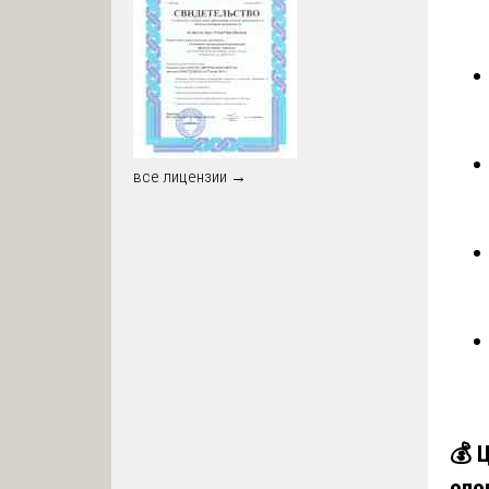
все лицензии →
💰
Ц
опо