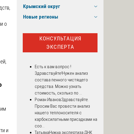
Крымский округ
дств,
Новые регионы
и о
КОНСУЛЬТАЦИЯ
ЭКСПЕРТА
ей,
Есть к вам вопрос !
Здравствуйте!Нужен анализ
состава пенного чистящего
о
средства. Можно узнать
стоимость, сколько по ...
Роман Иванов
Здравствуйте.
Просим Вас провести анализ
щим
нашего теплоносителя с
карбоксилатными присадками на
соо...
ти и
Татьяна
Нужна экспертиза ДНК