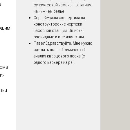
в
супружеской измены по пятнам
на нижнем белье
Сергей
Нужна экспертиза на
конструкторские чертежи
ующим
насосной станции. Ошибки
очевидные и все известны.
Павел
Здравствуйте. Мне нужно
сделать полный химический
анализ кварцевого песка (с
одного карьера из ра...
тема
ия
ции