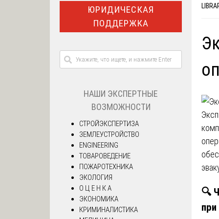
LIBRA
ЮРИДИЧЕСКАЯ
ПОДДЕРЖКА
Эк
оп
НАШИ ЭКСПЕРТНЫЕ
ВОЗМОЖНОСТИ
Эксп
СТРОЙЭКСПЕРТИЗА
комп
ЗЕМЛЕУСТРОЙСТВО
опер
ENGINEERING
обес
ТОВАРОВЕДЕНИЕ
ПОЖАРОТЕХНИКА
эвак
ЭКОЛОГИЯ
О Ц Е Н К А
🔍
Ч
ЭКОНОМИКА
при
КРИМИНАЛИСТИКА