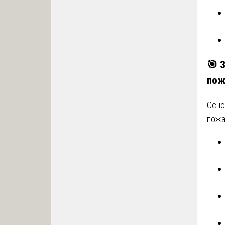
🎯
пож
Осно
пожа