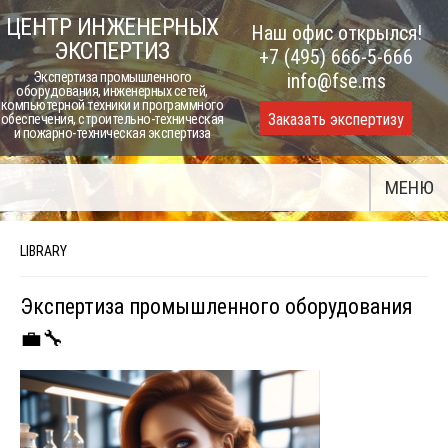
Skip
ЦЕНТР ИНЖЕНЕРНЫХ
Наш офис открылся!
to
ЭКСПЕРТИЗ
+7 (495) 666-5-666
content
Экспертиза промышленного
info@fse.ms
оборудования, инженерных сетей,
компьютерной техники и программного
Заказать экспертизу
обеспечения, строительно-техническая
и пожарно-техническая экспертиза
МЕНЮ
LIBRARY
Экспертиза промышленного оборудования
💼🔧