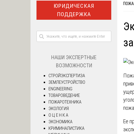
ПОЖА
ЮРИДИЧЕСКАЯ
ПОДДЕРЖКА
Эк
за
НАШИ ЭКСПЕРТНЫЕ
ВОЗМОЖНОСТИ
Пожа
СТРОЙЭКСПЕРТИЗА
ЗЕМЛЕУСТРОЙСТВО
прив
ENGINEERING
ущер
ТОВАРОВЕДЕНИЕ
угол
ПОЖАРОТЕХНИКА
пожа
ЭКОЛОГИЯ
О Ц Е Н К А
Ее п
ЭКОНОМИКА
КРИМИНАЛИСТИКА
эксп