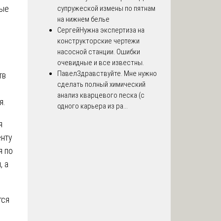
вые
супружеской измены по пятнам
на нижнем белье
Сергей
Нужна экспертиза на
конструкторские чертежи
насосной станции. Ошибки
очевидные и все известны.
Павел
Здравствуйте. Мне нужно
тв
сделать полный химический
анализ кварцевого песка (с
я.
одного карьера из ра...
я
енту
я по
, а
тся