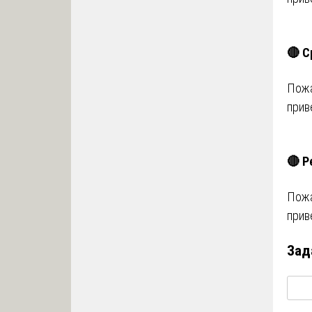
🔴 С
Пожа
прив
🔴 Р
Пожа
прив
Зад