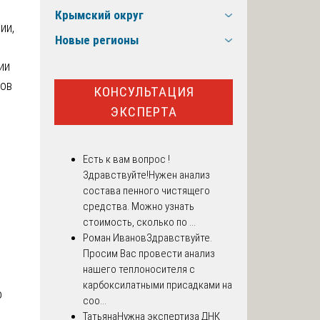
Крымский округ
ии,
Новые регионы
ии
тов
КОНСУЛЬТАЦИЯ
ЭКСПЕРТА
Есть к вам вопрос !
Здравствуйте!Нужен анализ
состава пенного чистящего
средства. Можно узнать
стоимость, сколько по ...
Роман Иванов
Здравствуйте.
Просим Вас провести анализ
нашего теплоносителя с
карбоксилатными присадками на
о
соо...
Татьяна
Нужна экспертиза ДНК