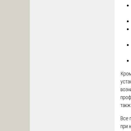
Кром
уста
возн
проф
такж
Все 
при 