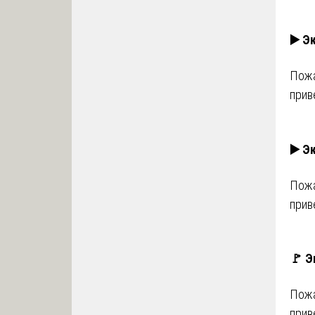
▶️ Э
Пожа
прив
▶️ Э
Пожа
прив
🚩 Э
Пожа
прив