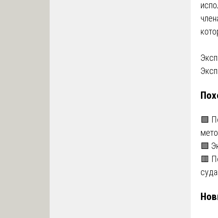
испо
член
кото
На
Эксп
Эксп
по
Пох
за
🟩 П
мето
🟩 Э
🟥 П
суда
Нов