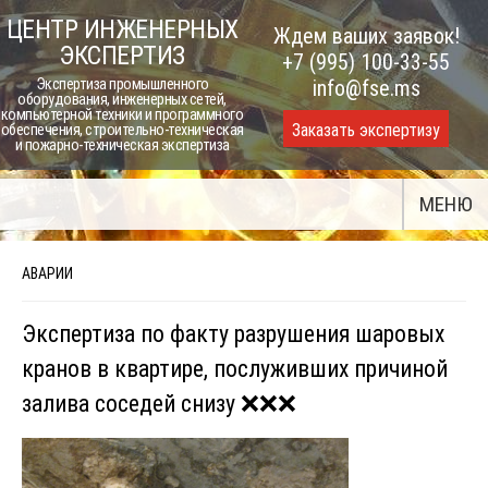
Skip
ЦЕНТР ИНЖЕНЕРНЫХ
Ждем ваших заявок!
to
ЭКСПЕРТИЗ
+7 (995) 100-33-55
content
Экспертиза промышленного
info@fse.ms
оборудования, инженерных сетей,
компьютерной техники и программного
Заказать экспертизу
обеспечения, строительно-техническая
и пожарно-техническая экспертиза
МЕНЮ
АВАРИИ
Экспертиза по факту разрушения шаровых
кранов в квартире, послуживших причиной
залива соседей снизу ❌❌❌