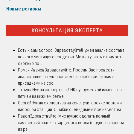
Новые регионы
КОНСУЛЬТАЦИЯ ЭКСПЕРТА
Есть к вам вопрос !
Здравствуйте!Нужен анализ состава
пенного чистящего средства. Можно узнать стоимость,
сколько по ...
Роман Иванов
Здравствуйте. Просим Вас провести
анализ нашего теплоносителя с карбоксилатными
присадками на соо...
Татьяна
Нужна экспертиза ДНК супружеской измены по
пятнам на нижнем белье
Сергей
Нужна экспертиза на конструкторские чертежи
насосной станции. Ошибки очевидные и все известны.
Павел
Здравствуйте. Мне нужно сделать полный
химический анализ кварцевого песка (с одного карьера
из ра...