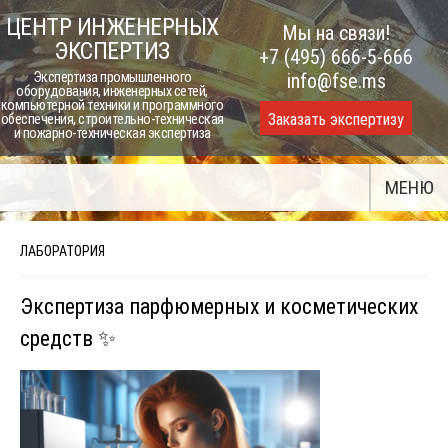
Skip
ЦЕНТР ИНЖЕНЕРНЫХ
Мы на связи!
to
ЭКСПЕРТИЗ
+7 (495) 666-5-666
content
Экспертиза промышленного
info@fse.ms
оборудования, инженерных сетей,
компьютерной техники и программного
Заказать экспертизу
обеспечения, строительно-техническая
и пожарно-техническая экспертиза
МЕНЮ
ЛАБОРАТОРИЯ
Экспертиза парфюмерных и косметических
средств ✨