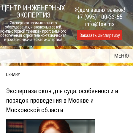
Skip
ЦЕНТР ИНЖЕНЕРНЫХ
Ждем ваших заявок!
to
ЭКСПЕРТИЗ
+7 (995) 100-33-55
content
Экспертиза промышленного
info@fse.ms
оборудования, инженерных сетей,
компьютерной техники и программного
Заказать экспертизу
обеспечения, строительно-техническая
и пожарно-техническая экспертиза
МЕНЮ
LIBRARY
Экспертиза окон для суда: особенности и
порядок проведения в Москве и
Московской области