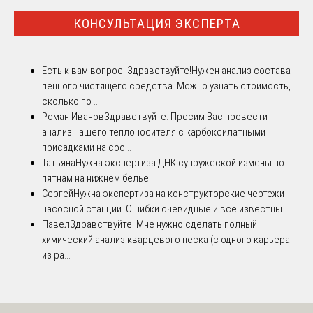
КОНСУЛЬТАЦИЯ ЭКСПЕРТА
Есть к вам вопрос !
Здравствуйте!Нужен анализ состава
пенного чистящего средства. Можно узнать стоимость,
сколько по ...
Роман Иванов
Здравствуйте. Просим Вас провести
анализ нашего теплоносителя с карбоксилатными
присадками на соо...
Татьяна
Нужна экспертиза ДНК супружеской измены по
пятнам на нижнем белье
Сергей
Нужна экспертиза на конструкторские чертежи
насосной станции. Ошибки очевидные и все известны.
Павел
Здравствуйте. Мне нужно сделать полный
химический анализ кварцевого песка (с одного карьера
из ра...