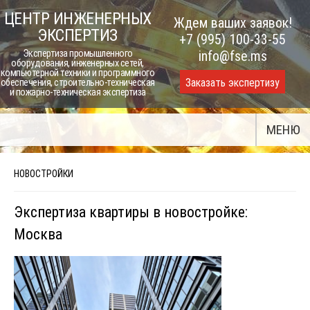
Skip
ЦЕНТР ИНЖЕНЕРНЫХ
Ждем ваших заявок!
to
ЭКСПЕРТИЗ
+7 (995) 100-33-55
content
Экспертиза промышленного
info@fse.ms
оборудования, инженерных сетей,
компьютерной техники и программного
Заказать экспертизу
обеспечения, строительно-техническая
и пожарно-техническая экспертиза
МЕНЮ
НОВОСТРОЙКИ
Экспертиза квартиры в новостройке:
Москва