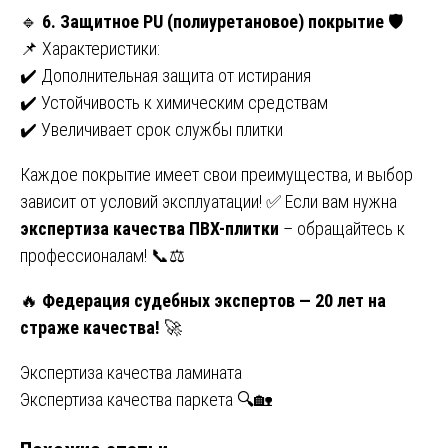
🔹
6. Защитное PU (полиуретановое) покрытие
🛡️
📌 Характеристики:
✔️ Дополнительная защита от истирания
✔️ Устойчивость к химическим средствам
✔️ Увеличивает срок службы плитки
Каждое покрытие имеет свои преимущества, и выбор
зависит от условий эксплуатации! ✅ Если вам нужна
экспертиза качества ПВХ-плитки
– обращайтесь к
профессионалам! 📞⚖️
🔥
Федерация судебных экспертов — 20 лет на
страже качества!
🚀
Навигация
Экспертиза качества ламината
Экспертиза качества паркета 🔍🏡
по