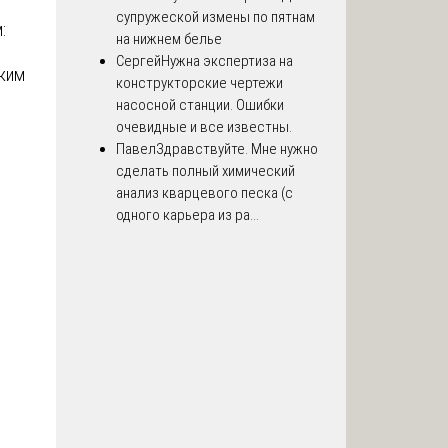
супружеской измены по пятнам
:
на нижнем белье
Сергей
Нужна экспертиза на
ским
конструкторские чертежи
насосной станции. Ошибки
очевидные и все известны.
Павел
Здравствуйте. Мне нужно
сделать полный химический
анализ кварцевого песка (с
одного карьера из ра...