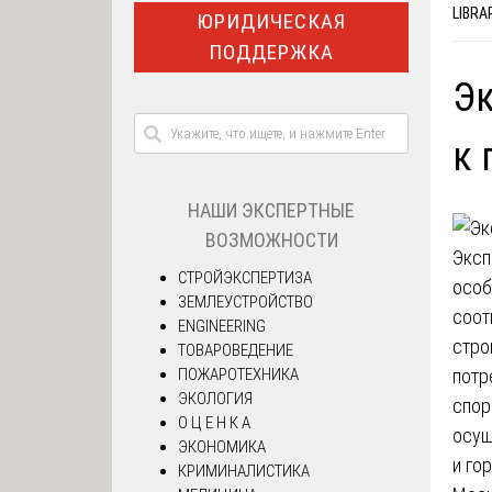
LIBRA
ЮРИДИЧЕСКАЯ
ПОДДЕРЖКА
Эк
к
НАШИ ЭКСПЕРТНЫЕ
ВОЗМОЖНОСТИ
Эксп
СТРОЙЭКСПЕРТИЗА
особ
ЗЕМЛЕУСТРОЙСТВО
соот
ENGINEERING
стро
ТОВАРОВЕДЕНИЕ
ПОЖАРОТЕХНИКА
потр
ЭКОЛОГИЯ
спор
О Ц Е Н К А
осущ
ЭКОНОМИКА
и го
КРИМИНАЛИСТИКА