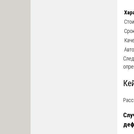
Хар
Сто
Сро
Кач
Авто
След
опре
Ке
Расс
Слу
деф