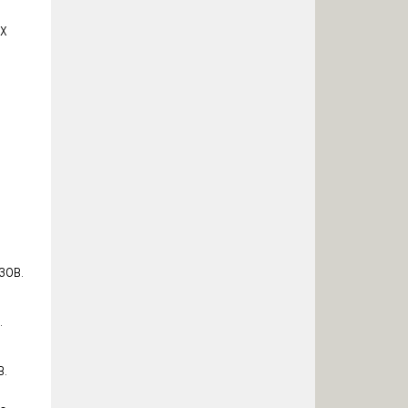
х
зов.
.
в.