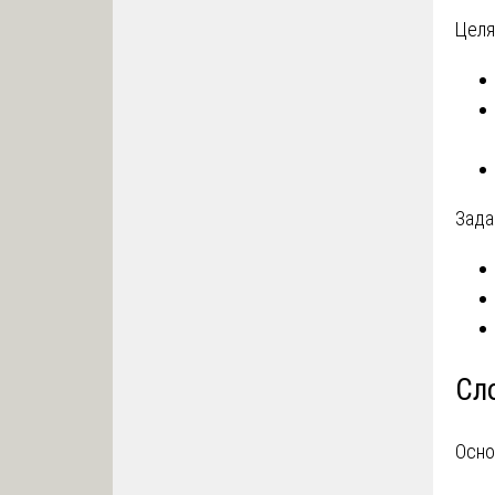
Целя
Зада
Сл
Осно