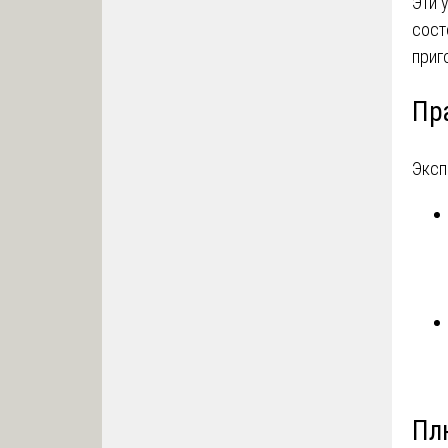
Эти 
сост
приг
Пр
Эксп
Пл