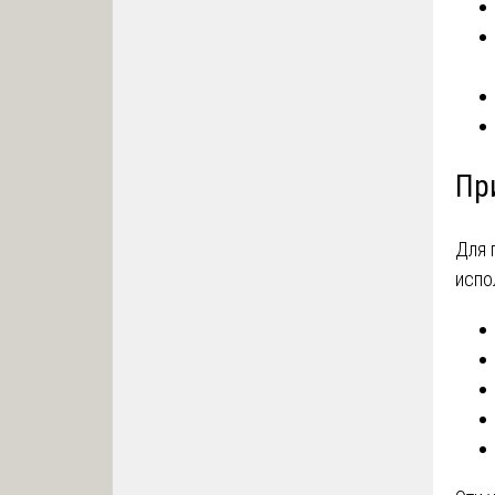
Пр
Для 
испо