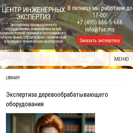
Skip
В пятницу мы работаем до
ЦЕНТР ИНЖЕНЕРНЫХ
to
17-00!
ЭКСПЕРТИЗ
content
+7 (495) 666-5-666
Экспертиза промышленного
info@fse.ms
оборудования, инженерных сетей,
компьютерной техники и программного
обеспечения, строительно-техническая
Заказать экспертизу
и пожарно-техническая экспертиза
МЕНЮ
LIBRARY
Экспертиза деревообрабатывающего
оборудования