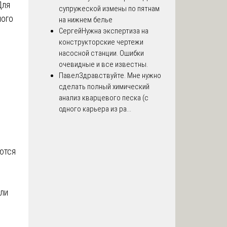
Для
супружеской измены по пятнам
ного
на нижнем белье
Сергей
Нужна экспертиза на
конструкторские чертежи
насосной станции. Ошибки
очевидные и все известны.
Павел
Здравствуйте. Мне нужно
сделать полный химический
анализ кварцевого песка (с
одного карьера из ра...
ются
или