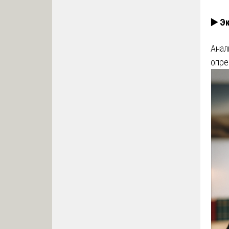
▶️ Э
Анал
опре