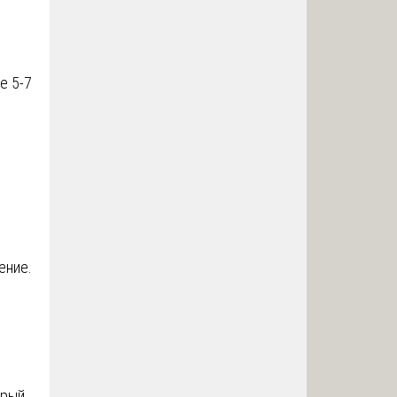
е 5-7
х
ение.
орый