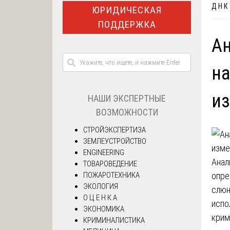
Д Н К
ЮРИДИЧЕСКАЯ
ПОДДЕРЖКА
Ан
на
и
НАШИ ЭКСПЕРТНЫЕ
ВОЗМОЖНОСТИ
СТРОЙЭКСПЕРТИЗА
ЗЕМЛЕУСТРОЙСТВО
ENGINEERING
Анал
ТОВАРОВЕДЕНИЕ
ПОЖАРОТЕХНИКА
опре
ЭКОЛОГИЯ
слюн
О Ц Е Н К А
испо
ЭКОНОМИКА
крим
КРИМИНАЛИСТИКА