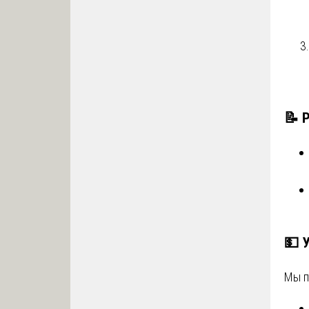
📝
Р
💵
Мы п