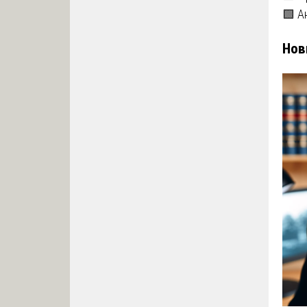
🟩 А
Нов