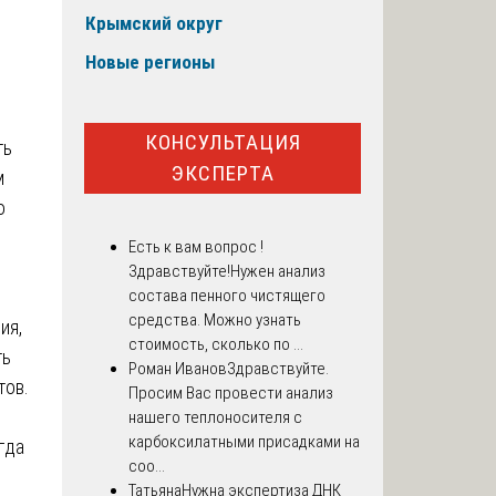
Крымский округ
Новые регионы
КОНСУЛЬТАЦИЯ
ть
ЭКСПЕРТА
м
о
Есть к вам вопрос !
Здравствуйте!Нужен анализ
состава пенного чистящего
средства. Можно узнать
ия,
стоимость, сколько по ...
ть
Роман Иванов
Здравствуйте.
тов.
Просим Вас провести анализ
нашего теплоносителя с
карбоксилатными присадками на
гда
соо...
Татьяна
Нужна экспертиза ДНК