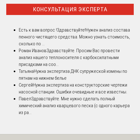
КОНСУЛЬТАЦИЯ ЭКСПЕРТА
Есть к вам вопрос !
Здравствуйте!Нужен анализ состава
пенного чистящего средства. Можно узнать стоимость,
сколько по ...
Роман Иванов
Здравствуйте. Просим Вас провести
анализ нашего теплоносителя с карбоксилатными
присадками на соо...
Татьяна
Нужна экспертиза ДНК супружеской измены по
пятнам на нижнем белье
Сергей
Нужна экспертиза на конструкторские чертежи
насосной станции. Ошибки очевидные и все известны.
Павел
Здравствуйте. Мне нужно сделать полный
химический анализ кварцевого песка (с одного карьера
из ра...