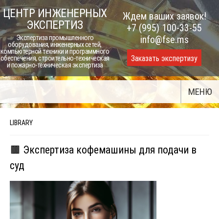
Skip
ЦЕНТР ИНЖЕНЕРНЫХ
Ждем ваших заявок!
to
ЭКСПЕРТИЗ
+7 (995) 100-33-55
content
Экспертиза промышленного
info@fse.ms
оборудования, инженерных сетей,
компьютерной техники и программного
Заказать экспертизу
обеспечения, строительно-техническая
и пожарно-техническая экспертиза
МЕНЮ
LIBRARY
🟫 Экспертиза кофемашины для подачи в
суд