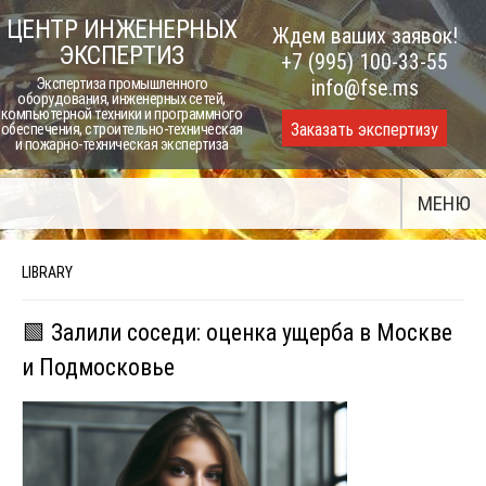
Skip
ЦЕНТР ИНЖЕНЕРНЫХ
Ждем ваших заявок!
to
ЭКСПЕРТИЗ
+7 (995) 100-33-55
content
Экспертиза промышленного
info@fse.ms
оборудования, инженерных сетей,
компьютерной техники и программного
Заказать экспертизу
обеспечения, строительно-техническая
и пожарно-техническая экспертиза
МЕНЮ
LIBRARY
🟩 Залили соседи: оценка ущерба в Москве
и Подмосковье