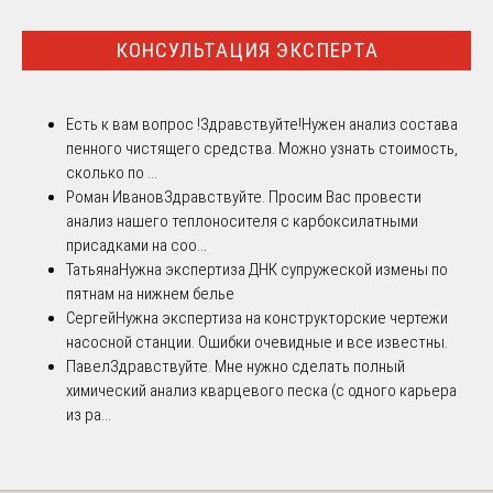
КОНСУЛЬТАЦИЯ ЭКСПЕРТА
Есть к вам вопрос !
Здравствуйте!Нужен анализ состава
пенного чистящего средства. Можно узнать стоимость,
сколько по ...
Роман Иванов
Здравствуйте. Просим Вас провести
анализ нашего теплоносителя с карбоксилатными
присадками на соо...
Татьяна
Нужна экспертиза ДНК супружеской измены по
пятнам на нижнем белье
Сергей
Нужна экспертиза на конструкторские чертежи
насосной станции. Ошибки очевидные и все известны.
Павел
Здравствуйте. Мне нужно сделать полный
химический анализ кварцевого песка (с одного карьера
из ра...