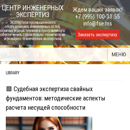
Skip
ЦЕНТР ИНЖЕНЕРНЫХ
Ждем ваших заявок!
to
ЭКСПЕРТИЗ
+7 (995) 100-33-55
content
Экспертиза промышленного
info@fse.ms
оборудования, инженерных сетей,
компьютерной техники и программного
Заказать экспертизу
обеспечения, строительно-техническая
и пожарно-техническая экспертиза
МЕНЮ
LIBRARY
🟩 Судебная экспертиза свайных
фундаментов: методические аспекты
расчета несущей способности