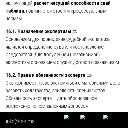
включающей
расчет несущей способности свай
таблица
, подчиняется строгим процессуальным
нормам:
16.1. Назначение экспертизы
⚖️
Основанием для проведения судебной экспертизы
является определение суда или постановление
следователя. Для досудебной (независимой)
экспертизы основанием служит договор с заказчиком.
16.2. Права и обязанности эксперта
📜
Эксперт имеет право знакомиться с материалами дела,
заявлять ходатайства, привлекать специалистов.
Обязанность эксперта – дать обоснованное
заключение по поставленным вопросам.
16.3. Осмотр объекта
🔍
info@fse.ms
Осмотр проводится с участием сторон процесса. Все