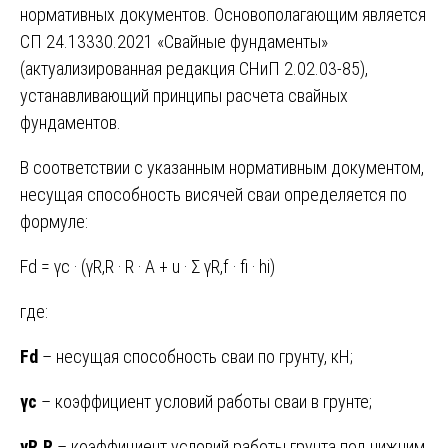
нормативных документов. Основополагающим является
СП 24.13330.2021 «Свайные фундаменты»
(актуализированная редакция СНиП 2.02.03-85),
устанавливающий принципы расчета свайных
фундаментов.
В соответствии с указанным нормативным документом,
несущая способность висячей сваи определяется по
формуле:
Fd = γc · (γR,R · R · A + u · Σ γR,f · fi · hi)
где:
Fd
– несущая способность сваи по грунту, кН;
γc
– коэффициент условий работы сваи в грунте;
γR,R
– коэффициент условий работы грунта под нижним