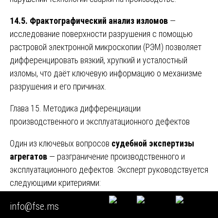
14.5. Фрактографический анализ изломов
—
исследование поверхности разрушения с помощью
растровой электронной микроскопии (РЭМ) позволяет
дифференцировать вязкий, хрупкий и усталостный
изломы, что даёт ключевую информацию о механизме
разрушения и его причинах.
Глава 15. Методика дифференциации
производственного и эксплуатационного дефектов
Один из ключевых вопросов
судебной экспертизы
агрегатов
— разграничение производственного и
эксплуатационного дефектов. Эксперт руководствуется
следующими критериями:
15.1. Признаки производственного дефекта
—
info@fse.ms
отсутствие следов износа в зоне разрушения (деталь