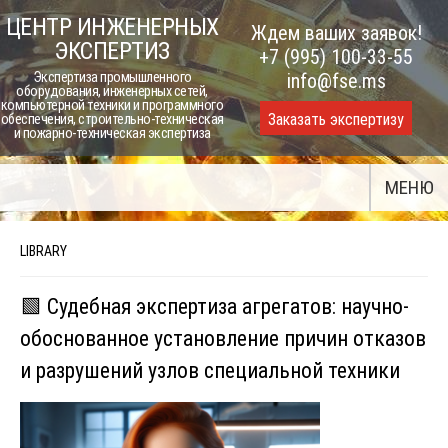
Skip
ЦЕНТР ИНЖЕНЕРНЫХ
Ждем ваших заявок!
to
ЭКСПЕРТИЗ
+7 (995) 100-33-55
content
Экспертиза промышленного
info@fse.ms
оборудования, инженерных сетей,
компьютерной техники и программного
Заказать экспертизу
обеспечения, строительно-техническая
и пожарно-техническая экспертиза
МЕНЮ
LIBRARY
🟩 Судебная экспертиза агрегатов: научно-
обоснованное установление причин отказов
и разрушений узлов специальной техники