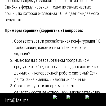
вопросы, напрямую зависит полезность заключения.
Ошибки в формулировках — одна из самых частых
причин, по которой экспертиза 1С не дает ожидаемого
результата.
Примеры хороших (корректных) вопросов:
Соответствует ли разработанная конфигурация 1С
требованиям, изложенным в Техническом
задании?
Имеются ли в разработанном программном
продукте ошибки, которые приводят к искажению
данных или некорректной работе системы? Если
да, то какие именно, и каковы их причины?
Соответствует ли алгоритм расчета
себестоимости действующему законодательству
и методологии бухгалтерского учета?
info@fse.ms
Определить, имеются ли в базе данных 1С следы