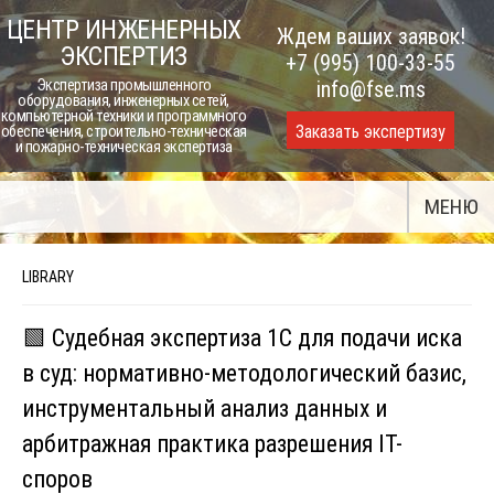
Skip
ЦЕНТР ИНЖЕНЕРНЫХ
Ждем ваших заявок!
to
ЭКСПЕРТИЗ
+7 (995) 100-33-55
content
Экспертиза промышленного
info@fse.ms
оборудования, инженерных сетей,
компьютерной техники и программного
Заказать экспертизу
обеспечения, строительно-техническая
и пожарно-техническая экспертиза
МЕНЮ
LIBRARY
🟩 Судебная экспертиза 1С для подачи иска
в суд: нормативно-методологический базис,
инструментальный анализ данных и
арбитражная практика разрешения IT-
споров