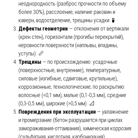
неоднородность (разброс прочности по объему
более 30%), расслоение, наличие раковин и
каверн, водоотделение, трещины усадки. 🧪
Дефекты геометрии
— отклонения от вертикали
(крен стен), горизонтали (прогибы перекрытий),
неровности поверхности (наплывы, впадины,
уступы). 📏
Трещины
— по происхождению: усадочные
(поверхностные, внутренние), температурные,
силовые (изгибные, сдвиговые, крутильные),
коррозионные, технологические; по раскрытию:
волосные (<0,1 мм), малые (0,1-0,3 мм), средние
(0,3-0,5 мм), широкие (>0,5 мм). 📐
Повреждения при эксплуатации
— увлажнение
и промерзание (бетон разрушается при циклах
замораживания-оттаивания), химическая коррозия
(сульфатная, кислотная, карбонизация),