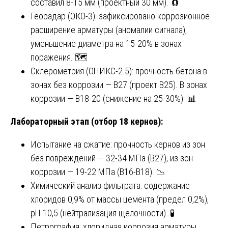
составил 8-15 мм (проектный 30 мм). 🧲
Георадар (ОКО-3): зафиксировано коррозионное
расширение арматуры (аномалии сигнала),
уменьшение диаметра на 15-20% в зонах
поражения. 🗺️
Склерометрия (ОНИКС-2.5): прочность бетона в
зонах без коррозии — В27 (проект В25). В зонах
коррозии — В18-20 (снижение на 25-30%). 📊
Лабораторный этап (отбор 18 кернов):
Испытание на сжатие: прочность кернов из зон
без повреждений — 32-34 МПа (В27), из зон
коррозии — 19-22 МПа (В16-В18). 📉
Химический анализ фильтрата: содержание
хлоридов 0,9% от массы цемента (предел 0,2%),
pH 10,5 (нейтрализация щелочности). 🧪
Петрография: хлоридная коррозия арматуры,