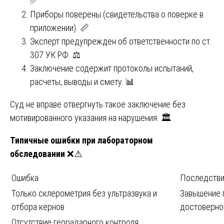
✅
Приборы поверены (свидетельства о поверке в
приложении). 📏
Эксперт предупрежден об ответственности по ст.
307 УК РФ. ⚖️
Заключение содержит протоколы испытаний,
расчеты, выводы и смету. 📊
Суд не вправе отвергнуть такое заключение без
мотивированного указания на нарушения. 🏛️
Типичные ошибки при лабораторном
обследовании
❌⚠️
Ошибка
Последств
Только склерометрия без ультразвука и
Завышение 
отбора кернов
достоверно
Отсутствие георадарного контроля