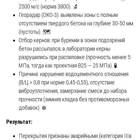
2500 м/с (норма 3800). 🔬
Георадар (ОКО-3): выявлены зоны с полным
отсутствием твердого бетона на глубине 30-50 мм
(пустоты). 🗺️
Отбор кернов: при бурении в зонах подозрений
бетон рассыпался; в лаборатории керны
разрушились при распиловке (прочность менее 5
МПа, тогда как проектная В25 — 25 МПа). 🧪
Причина: нарушение водоцементного отношения
(В/Ц > 0,8 при норме 0,45-0,55), отсутствие
виброуплотнения, замерзание смеси до набора
прочности (зимняя кладка без противоморозных
добавок). ❄️
Результат:
Перекрытия признаны аварийными (категория IIIа