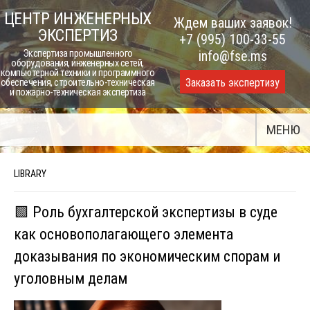
Skip
ЦЕНТР ИНЖЕНЕРНЫХ
Ждем ваших заявок!
to
ЭКСПЕРТИЗ
+7 (995) 100-33-55
content
Экспертиза промышленного
info@fse.ms
оборудования, инженерных сетей,
компьютерной техники и программного
Заказать экспертизу
обеспечения, строительно-техническая
и пожарно-техническая экспертиза
МЕНЮ
LIBRARY
🟩 Роль бухгалтерской экспертизы в суде
как основополагающего элемента
доказывания по экономическим спорам и
уголовным делам