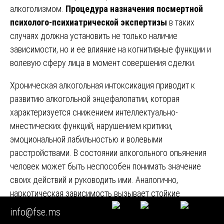
алкоголизмом.
Процедура назначения посмертной
психолого-психиатрической экспертизы
в таких
случаях должна установить не только наличие
зависимости, но и ее влияние на когнитивные функции и
волевую сферу лица в момент совершения сделки.
Хроническая алкогольная интоксикация приводит к
развитию алкогольной энцефалопатии, которая
характеризуется снижением интеллектуально-
мнестических функций, нарушением критики,
эмоциональной лабильностью и волевыми
расстройствами. В состоянии алкогольного опьянения
человек может быть неспособен понимать значение
своих действий и руководить ими. Аналогично,
наркотическая зависимость вызывает стойкие
изменения личности, нарушение когнитивных функций и
info@fse.ms
волевой сферы. Эксперт должен оценить, насколько