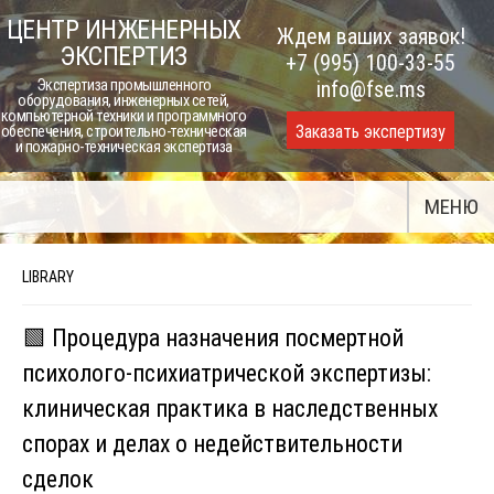
Skip
ЦЕНТР ИНЖЕНЕРНЫХ
Ждем ваших заявок!
to
ЭКСПЕРТИЗ
+7 (995) 100-33-55
content
Экспертиза промышленного
info@fse.ms
оборудования, инженерных сетей,
компьютерной техники и программного
Заказать экспертизу
обеспечения, строительно-техническая
и пожарно-техническая экспертиза
МЕНЮ
LIBRARY
🟩 Процедура назначения посмертной
психолого-психиатрической экспертизы:
клиническая практика в наследственных
спорах и делах о недействительности
сделок