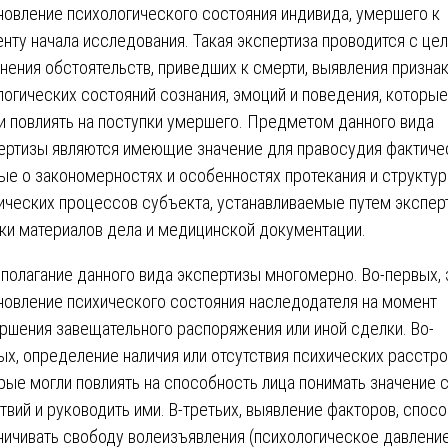
новление психологического состояния индивида, умершего к
нту начала исследования. Такая экспертиза проводится с це
нения обстоятельств, приведших к смерти, выявления призна
логических состояний сознания, эмоций и поведения, которые
и повлиять на поступки умершего. Предметом данного вида
ертизы являются имеющие значение для правосудия фактиче
ые о закономерностях и особенностях протекания и структу
ических процессов субъекта, устанавливаемые путем экспер
ки материалов дела и медицинской документации.
полагание данного вида экспертизы многомерно. Во-первых, 
новление психического состояния наследодателя на момент
ршения завещательного распоряжения или иной сделки. Во-
ых, определение наличия или отсутствия психических расстро
рые могли повлиять на способность лица понимать значение 
твий и руководить ими. В-третьих, выявление факторов, спос
ничивать свободу волеизъявления (психологическое давление