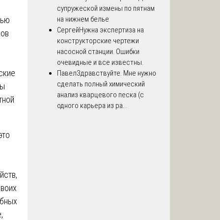
супружеской измены по пятнам
лью
на нижнем белье
Сергей
Нужна экспертиза на
ков
конструкторские чертежи
насосной станции. Ошибки
очевидные и все известны.
ские
Павел
Здравствуйте. Мне нужно
сделать полный химический
ры
анализ кварцевого песка (с
тной
одного карьера из ра...
это
йств,
своих
обных
,