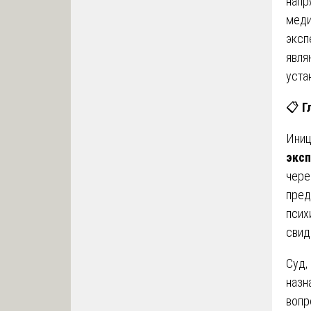
напр
меди
эксп
явля
уста
📋
Г
Ини
экс
чере
пред
псих
свид
Суд,
назн
вопр