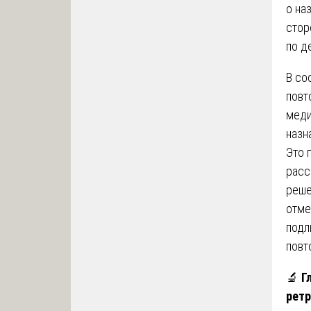
о на
стор
по д
В со
повт
меди
назн
Это 
расс
реше
отме
подл
повт
🔬
Г
ретр