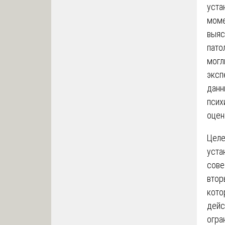
уста
моме
выяс
пато
могл
эксп
данн
псих
оцен
Целе
уста
сове
втор
кото
дейс
огра