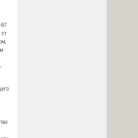
-87
 ст.
ом,
ом
ю
щего
ство