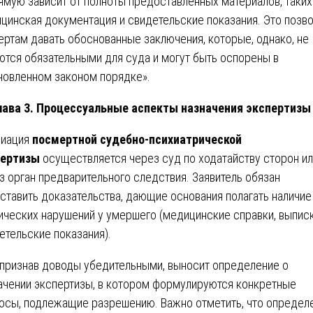
ямую зависит от полноты предоставленных материалов, таких
цинская документация и свидетельские показания. Это позв
ертам давать обоснованные заключения, которые, однако, не
ются обязательными для суда и могут быть оспорены в
новленном законом порядке».
лава 3. Процессуальные аспекты назначения экспертизы
циация
посмертной судебно-психиатрической
пертизы
осуществляется через суд по ходатайству сторон и
з орган предварительного следствия. Заявитель обязан
ставить доказательства, дающие основания полагать наличие
ических нарушений у умершего (медицинские справки, выписк
етельские показания).
 признав доводы убедительными, выносит определение о
ачении экспертизы, в котором формулируются конкретные
осы, подлежащие разрешению. Важно отметить, что определ