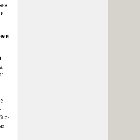
вия
 и
ые и
й
в.
31
ое
№
бно-
ых