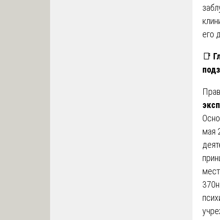
забл
клин
его 
📑
Г
под
Прав
экс
Осно
мая 
деят
прин
мест
370н
псих
учре