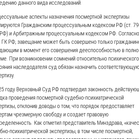
едению данного вида исследований.
ессуальные аспекты назначения посмертной экспертизы
лируются Гражданским процессуальным кодексом РФ (ст. 79
РФ) и Арбитражным процессуальным кодексом РФ. Согласно
 ГК РФ, завещание может быть совершено только гражданин
дающим в момент его совершения дееспособностью в полн
ме. При возникновении сомнений относительно психического
ояния наследодателя суд обязан назначить соответствующу
ертизу.
25 году Верховный Суд РФ подтвердил законность действую
дка проведения посмертной судебно-психиатрической
ертизы, отклонив доводы о том, что порядок предоставляет
ертам чрезмерную свободу и создает правовую
ределенность. Как отметил представитель Минздрава, «каче
бно-психиатрической экспертизы, в том числе посмертной,