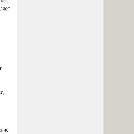
 как
оляет
ли
и,
ение