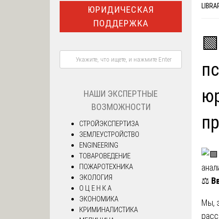
LIBRA
ЮРИДИЧЕСКАЯ
ПОДДЕРЖКА
🟩
пс
юр
НАШИ ЭКСПЕРТНЫЕ
ВОЗМОЖНОСТИ
пр
СТРОЙЭКСПЕРТИЗА
ЗЕМЛЕУСТРОЙСТВО
ENGINEERING
ТОВАРОВЕДЕНИЕ
ПОЖАРОТЕХНИКА
ЭКОЛОГИЯ
⚖️
В
О Ц Е Н К А
ЭКОНОМИКА
Мы, 
КРИМИНАЛИСТИКА
рас