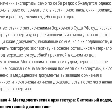
значении экспертизы само по себе редко обжалуется, однако
оны вправе оспаривать его в части приостановления произво
елу и распределения судебных расходов.
ответствии с разъяснениями Верховного Суда РФ, суд, назнач
орную экспертизу, вправе исключить из числа доказательств
цинские документы, вызвавшие сомнения в их подлинности, и
ачить повторную экспертизу на основе оставшихся материало
подтверждается судебной практикой: в одном из дел,
мотренных Московским городским судом, первоначальное
ние, основанное на заключении посмертной экспертизы, был
нено, а медицинские документы, вызвавшие сомнения в
инности, исключены из числа доказательств, после чего назн
орная экспертиза.
лава 4. Методологическая архитектура: Системный подхо
оспективной диагностике