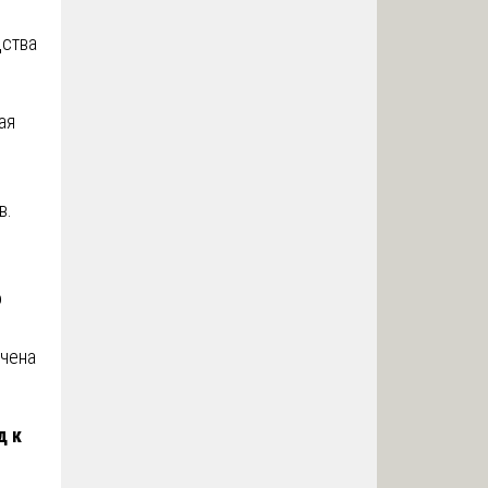
дства
ая
в.
о
ачена
д к