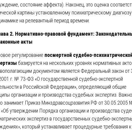
уждение, состояние аффекта). Наконец, это оценка соответст
ической картины установленному психиатрическому диагнозу
динамике на релевантный период времени.
лава 2. Нормативно-правовой фундамент: Законодательн
законные акты
овое регулирование
посмертной судебно-психиатрическо
пертизы
базируется на нескольких уровнях нормативных акто
вополагающим документом является Федеральный закон от 
2001 г. № 73-ФЗ «О государственной судебно-экспертной
ельности в Российской Федерации», определяющий общие
ципы организации и производства судебных экспертиз. Важн
о занимает Приказ Минздравсоцразвития РФ от 30.05.2005 
 «Об утверждении Порядка организации и производства суде
иатрических экспертиз в государственных судебно-экспертн
ждениях», который устанавливает процедурные требования к