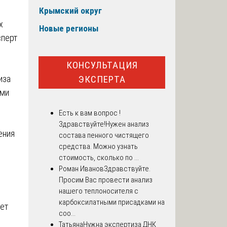
Крымский округ
х
Новые регионы
сперт
КОНСУЛЬТАЦИЯ
ЭКСПЕРТА
иза
ими
Есть к вам вопрос !
Здравствуйте!Нужен анализ
ения
состава пенного чистящего
средства. Можно узнать
стоимость, сколько по ...
Роман Иванов
Здравствуйте.
Просим Вас провести анализ
нашего теплоносителя с
карбоксилатными присадками на
ет
соо...
Татьяна
Нужна экспертиза ДНК