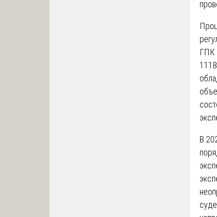
пров
Проц
регу
ГПК 
1118
обла
объе
сост
эксп
В 20
поря
эксп
эксп
неоп
суде