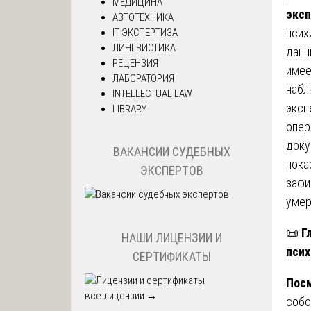
МЕДИЦИНА
эксп
АВТОТЕХНИКА
псих
IT ЭКСПЕРТИЗА
ЛИНГВИСТИКА
данн
РЕЦЕНЗИЯ
имее
ЛАБОРАТОРИЯ
набл
INTELLECTUAL LAW
эксп
LIBRARY
опер
доку
ВАКАНСИИ СУДЕБНЫХ
пока
ЭКСПЕРТОВ
зафи
умер
📜
Г
НАШИ ЛИЦЕНЗИИ И
псих
СЕРТИФИКАТЫ
Посм
все лицензии →
собо