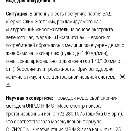
БАД для похудения
💊
Ситуация:
В аптечную сеть поступила партия БАД
«Термо-Слим Экстрим», рекламируемого как
«натуральный жиросжигатель на основе экстракта
зеленого чая, гуараны и L-карнитина». Несколько
потребителей обратились в медицинские учреждения с
жалобами на тахикардию (пульс до 140 уд/мин),
повышение артериального давления (до 170/100 мм рт.
ст. ), бессонницу и тревожность. Врач заподозрил
наличие стимулятора центральной нервной системы. 💓
⚠️
Научная экспертиза:
Проведён нецелевой скрининг
методом UHPLC-HRMS. Масс-спектр показал
протонированный ион с m/z 280,1575 (ошибка 0,8 ppm),
что соответствовало молекулярной формуле
C17H26ClN. Фрагментация MS/MS дала ионы m/z 125,