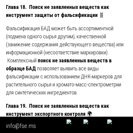
Глава 18. Поиск не заявленных веществ как
инструмент защиты от фальсификации
🧬
Фальсификация БАД может быть ассортиментной
(подмена одного сырья другим), качественной
(занижение содержания действующего вещества) или
информационной (несоответствие маркировки).
Комплексный
поиск не заявленных веществ в
образце БАД
позволяет выявить все виды
фальсификации с использованием ДНК-маркеров для
растительного сырья и хромато-масс-спектрометрии
для синтетических ингредиентов.
Глава 19. Поиск не заявленных веществ как
инструмент экспортного контроля
🌍
info@fse.ms
При поставках на экспорт российские БАД должны