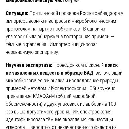
микробиологическую чистоту
🦠
Ситуация:
При плановой проверке Роспотребнадзора у
импортера возникли вопросы к микробиологическим
протоколам на партию пробиотиков. В одной из
упаковок была обнаружена посторонняя примесь —
тёмные вкрапления. Импортёр инициировал
независимую экспертизу.
Научная экспертиза:
Проведён комплексный
поиск
не заявленных веществ в образце БАД
, включающий
микробиологический анализ и исследование природы
примесей методом ИК-спектроскопии. Обнаружено
превышение КМАФАнМ (общей микробной
обсемененности) в двух упаковках из выборки в 100
раз выше допустимого уровня. ИК-спектроскопия
идентифицировала тёмные вкрапления как частицы
углерода — вероятно, от некачественного фильтра на