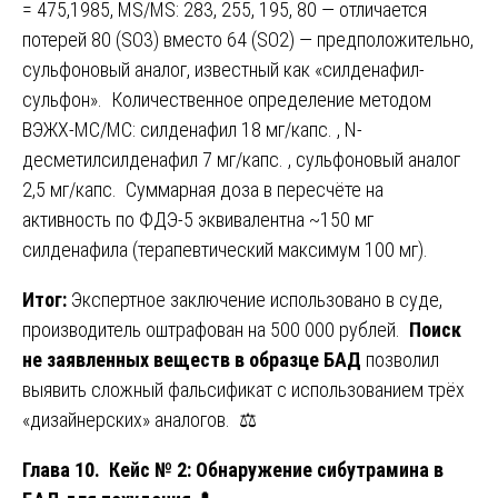
= 475,1985, MS/MS: 283, 255, 195, 80 — отличается
потерей 80 (SO3) вместо 64 (SO2) — предположительно,
сульфоновый аналог, известный как «силденафил-
сульфон». Количественное определение методом
ВЭЖХ-МС/МС: силденафил 18 мг/капс. , N-
десметилсилденафил 7 мг/капс. , сульфоновый аналог
2,5 мг/капс. Суммарная доза в пересчёте на
активность по ФДЭ-5 эквивалентна ~150 мг
силденафила (терапевтический максимум 100 мг).
Итог:
Экспертное заключение использовано в суде,
производитель оштрафован на 500 000 рублей.
Поиск
не заявленных веществ в образце БАД
позволил
выявить сложный фальсификат с использованием трёх
«дизайнерских» аналогов. ⚖️
Глава 10. Кейс № 2: Обнаружение сибутрамина в