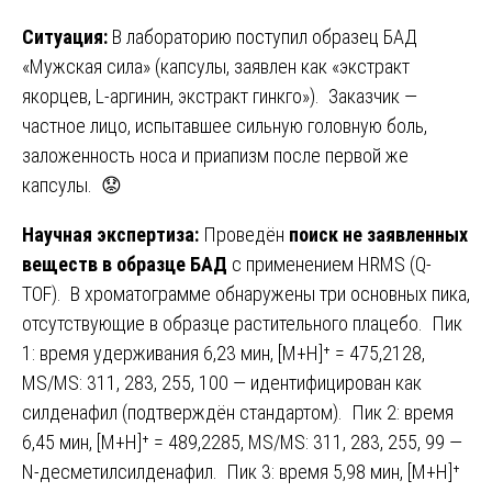
Ситуация:
В лабораторию поступил образец БАД
«Мужская сила» (капсулы, заявлен как «экстракт
якорцев, L-аргинин, экстракт гинкго»). Заказчик —
частное лицо, испытавшее сильную головную боль,
заложенность носа и приапизм после первой же
капсулы. 😟
Научная экспертиза:
Проведён
поиск не заявленных
веществ в образце БАД
с применением HRMS (Q-
TOF). В хроматограмме обнаружены три основных пика,
отсутствующие в образце растительного плацебо. Пик
1: время удерживания 6,23 мин, [M+H]⁺ = 475,2128,
MS/MS: 311, 283, 255, 100 — идентифицирован как
силденафил (подтверждён стандартом). Пик 2: время
6,45 мин, [M+H]⁺ = 489,2285, MS/MS: 311, 283, 255, 99 —
N-десметилсилденафил. Пик 3: время 5,98 мин, [M+H]⁺