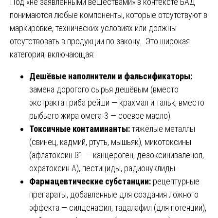
Под «не заявленными веществами» в контексте БАД
понимаются любые компоненты, которые отсутствуют в
маркировке, технических условиях или должны
отсутствовать в продукции по закону. Это широкая
категория, включающая:
Дешёвые наполнители и фальсификаторы:
замена дорогого сырья дешёвым (вместо
экстракта гриба рейши — крахмал и тальк, вместо
рыбьего жира омега-3 — соевое масло).
Токсичные контаминанты:
тяжёлые металлы
(свинец, кадмий, ртуть, мышьяк), микотоксины
(афлатоксин B1 — канцероген, дезоксиниваленол,
охратоксин А), пестициды, радионуклиды.
Фармацевтические субстанции:
рецептурные
препараты, добавленные для создания ложного
эффекта — силденафил, тадалафил (для потенции),