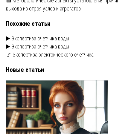
🟩 Методологические аспекты установления причин
по
выхода из строя узлов и агрегатов
записям
Похожие статьи
▶️ Экспертиза счетчика воды
▶️ Экспертиза счетчика воды
🚩 Экспертиза электрического счетчика
Новые статьи