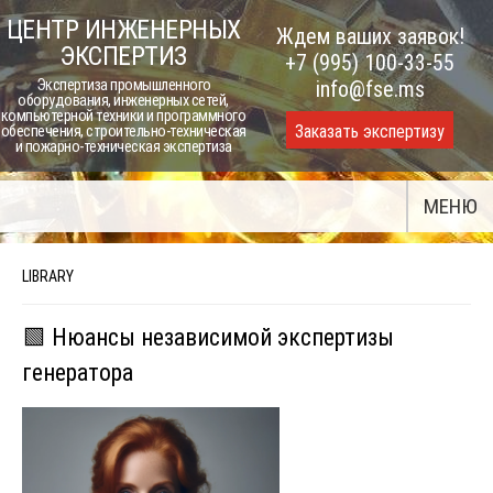
Skip
ЦЕНТР ИНЖЕНЕРНЫХ
Ждем ваших заявок!
to
ЭКСПЕРТИЗ
+7 (995) 100-33-55
content
Экспертиза промышленного
info@fse.ms
оборудования, инженерных сетей,
компьютерной техники и программного
Заказать экспертизу
обеспечения, строительно-техническая
и пожарно-техническая экспертиза
МЕНЮ
LIBRARY
🟩 Нюансы независимой экспертизы
генератора