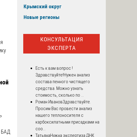
Крымский округ
Новые регионы
й
КОНСУЛЬТАЦИЯ
ая
ЭКСПЕРТА
ику
Есть к вам вопрос !
Здравствуйте!Нужен анализ
ной
состава пенного чистящего
средства. Можно узнать
стоимость, сколько по ...
Роман Иванов
Здравствуйте.
Просим Вас провести анализ
ь
нашего теплоносителя с
карбоксилатными присадками на
соо...
й БАД
Татьяна
Нужна экспертиза ДНК