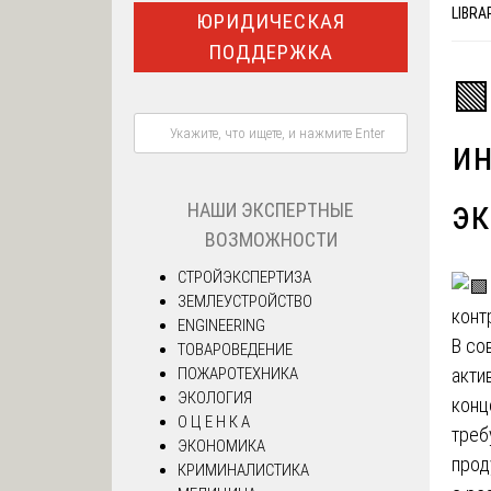
LIBRA
ЮРИДИЧЕСКАЯ
ПОДДЕРЖКА
🟩
ин
эк
НАШИ ЭКСПЕРТНЫЕ
ВОЗМОЖНОСТИ
СТРОЙЭКСПЕРТИЗА
ЗЕМЛЕУСТРОЙСТВО
ENGINEERING
В со
ТОВАРОВЕДЕНИЕ
ПОЖАРОТЕХНИКА
акти
ЭКОЛОГИЯ
конц
О Ц Е Н К А
треб
ЭКОНОМИКА
прод
КРИМИНАЛИСТИКА