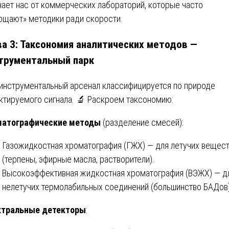
чает нас от коммерческих лабораторий, которые часто
ощают» методики ради скорости.
ва 3: Таксономия аналитических методов —
трументальный парк
инструментальный арсенал классифицируется по природе
ктируемого сигнала. 🔬 Раскроем таксономию:
матографические методы
(разделение смесей):
Газожидкостная хроматография (ГЖХ) — для летучих вещес
(терпены, эфирные масла, растворители).
Высокоэффективная жидкостная хроматография (ВЭЖХ) — д
нелетучих термолабильных соединений (большинство БАДов)
ктральные детекторы
: