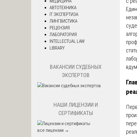
с ре
МЕДИЦИНА
АВТОТЕХНИКА
Един
IT ЭКСПЕРТИЗА
неза
ЛИНГВИСТИКА
суде
РЕЦЕНЗИЯ
алго
ЛАБОРАТОРИЯ
INTELLECTUAL LAW
про
LIBRARY
стат
лабо
вдум
ВАКАНСИИ СУДЕБНЫХ
ЭКСПЕРТОВ
Гла
реа
НАШИ ЛИЦЕНЗИИ И
Перв
СЕРТИФИКАТЫ
прои
пере
все лицензии →
реал