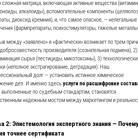
о сложная матрица, включающая активные вещества (витамин
оноиды, алкалоиды), вспомогательные компоненты (целлюлоз
раты, диоксид кремния), и, что самое опасное, — нелегальные
чения (фармпрепараты, психостимуляторы, тяжелые металлы)
ыв между «заявлено» и «фактически» возникает по трем прич
едобросовестность производителя (сознательная подмена), 2)
аминация сырья (пестициды, микотоксины), 3) технологическ
ки (неполное экстрагирование, деградация). Наш
ессиональный долг — установить истинное химическое
жение дел. И именно здесь
услуги по расшифровке состав
, выполненные по судебным стандартам, становятся
ственным надежным мостом между маркетингом и реальнос
ва 2: Эпистемология экспертного знания — Почем
ия точнее сертификата