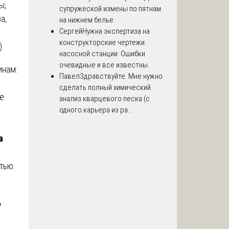
ы,
супружеской измены по пятнам
а,
на нижнем белье
Сергей
Нужна экспертиза на
конструкторские чертежи
.
насосной станции. Ошибки
очевидные и все известны.
инам:
Павел
Здравствуйте. Мне нужно
сделать полный химический
ие
анализ кварцевого песка (с
одного карьера из ра...
а
тью.
у