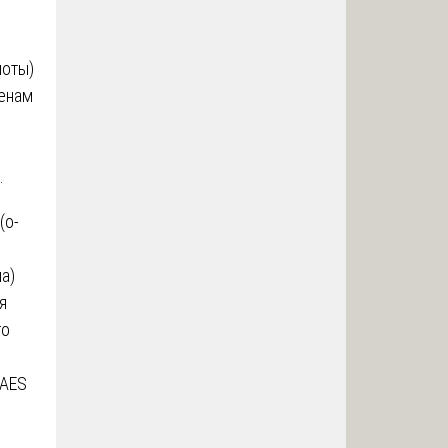
лоты)
менам
.
(о-
а)
я
го
-AES