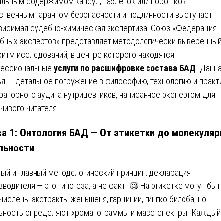
альным содержимом капсул, таблеток или порошков.
ственным гарантом безопасности и подлинности выступает
висимая судебно-химическая экспертиза. Союз «Федерация
бных экспертов» представляет методологически выверенны
ритм исследований, в центре которого находятся
фессиональные
услуги по расшифровке состава БАД
. Данн
ья — детальное погружение в философию, технологию и практ
раторного аудита нутрицевтиков, написанное экспертом для
чивого читателя.
ва 1: Онтология БАД — От этикетки до молекуляр
льности
ый и главный методологический принцип: декларация
зводителя — это гипотеза, а не факт. 🧐 На этикетке могут быт
числены экстракты женьшеня, гарцинии, гингко билоба, но
ьность определяют хроматограммы и масс-спектры. Кажды