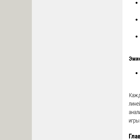
Эми
Кажд
лине
анал
игры
Гла