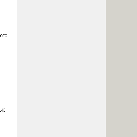
ого
й
ные