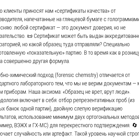
о клиенты приносят нам «сертификаты качества» от
зводителя, напечатанные на глянцевой бумаге с голограммами
сняю: любой сертификат — это документ доверия, но не
зательство. 📜 Сертификат может быть выдан аккредитованн
раторией, но какой образец туда отправляли? Специально
отовленную «показательную» партию. В то время как в розниц
а совершенно другая формула.
бно-химический подход (forensic chemistry) отличается от
дартного лабораторного тем, что мы не верим документам —
м приборам. Наша аксиома: «Образец не врет, врут люди».
дология включает в себя: отбор репрезентативных проб (из
ых банок одной партии), двойную слепую верификацию
льтатов, использование минимум двух ортогональных методо
ример, ВЭЖХ и ГХ-МС) для перекрестного подтверждения. 🔄
ючает случайность или артефакт. Такой уровень научной стро