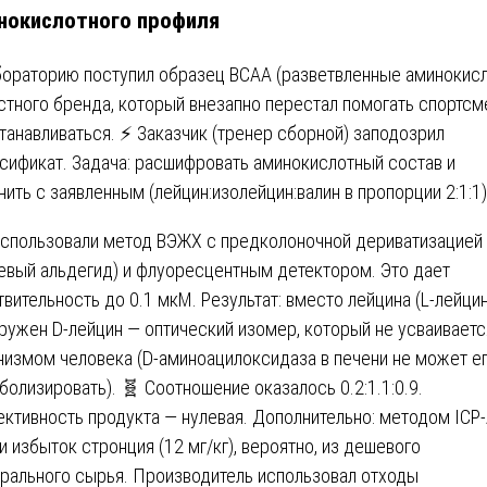
нокислотного профиля
бораторию поступил образец BCAA (разветвленные аминокис
стного бренда, который внезапно перестал помогать спортс
танавливаться. ⚡ Заказчик (тренер сборной) заподозрил
сификат. Задача: расшифровать аминокислотный состав и
нить с заявленным (лейцин:изолейцин:валин в пропорции 2:1:1)
спользовали метод ВЭЖХ с предколоночной дериватизацией 
евый альдегид) и флуоресцентным детектором. Это дает
твительность до 0.1 мкМ. Результат: вместо лейцина (L-лейцин
ружен D-лейцин — оптический изомер, который не усваиваетс
низмом человека (D-аминоацилоксидаза в печени не может е
болизировать). 🧬 Соотношение оказалось 0.2:1.1:0.9.
ктивность продукта — нулевая. Дополнительно: методом ICP
и избыток стронция (12 мг/кг), вероятно, из дешевого
рального сырья. Производитель использовал отходы