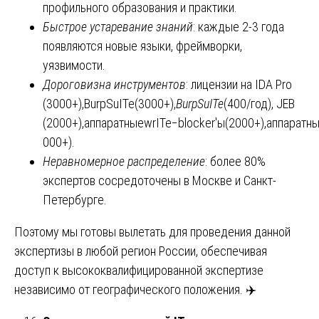
профильного образования и практики.
Быстрое устаревание знаний
: каждые 2-3 года
появляются новые языки, фреймворки,
уязвимости.
Дороговизна инструментов
: лицензии на IDA Pro
(3000+),BurpSuITe(3000+),
BurpSuITe
(400/год), JEB
(2000+),аппаратныеwrITe−blocker′ы(2000+),аппаратн
000+).
Неравномерное распределение
: более 80%
экспертов сосредоточены в Москве и Санкт-
Петербурге.
Поэтому мы готовы вылетать для проведения данной
экспертизы в любой регион России, обеспечивая
доступ к высококвалифицированной экспертизе
независимо от географического положения. ✈️