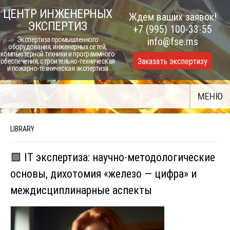
Skip
ЦЕНТР ИНЖЕНЕРНЫХ
Ждем ваших заявок!
to
ЭКСПЕРТИЗ
+7 (995) 100-33-55
content
Экспертиза промышленного
info@fse.ms
оборудования, инженерных сетей,
компьютерной техники и программного
Заказать экспертизу
обеспечения, строительно-техническая
и пожарно-техническая экспертиза
МЕНЮ
LIBRARY
🟩 IT экспертиза: научно-методологические
основы, дихотомия «железо — цифра» и
междисциплинарные аспекты