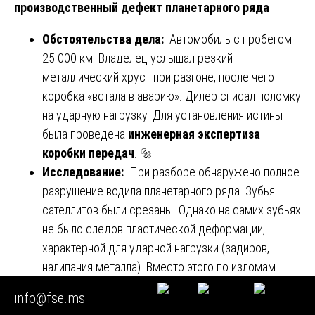
производственный дефект планетарного ряда
Обстоятельства дела:
Автомобиль с пробегом
25 000 км. Владелец услышал резкий
металлический хруст при разгоне, после чего
коробка «встала в аварию». Дилер списал поломку
на ударную нагрузку. Для установления истины
была проведена
инженерная экспертиза
коробки передач
. 🔩
Исследование:
При разборе обнаружено полное
разрушение водила планетарного ряда. Зубья
сателлитов были срезаны. Однако на самих зубьях
не было следов пластической деформации,
характерной для ударной нагрузки (задиров,
налипания металла). Вместо этого по изломам
зубьев проходили темные пятна.
info@fse.ms
Анализ:
Эксперт направил сломанные детали на