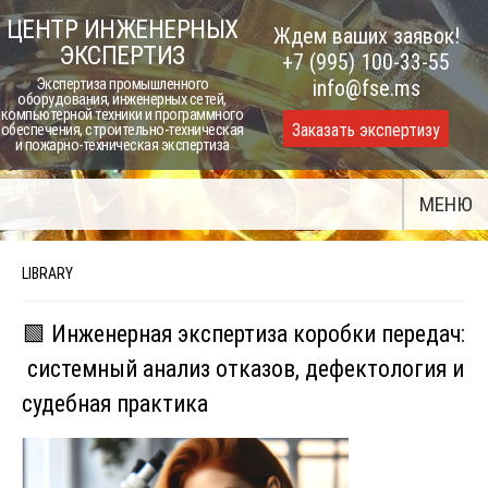
Skip
ЦЕНТР ИНЖЕНЕРНЫХ
Ждем ваших заявок!
to
ЭКСПЕРТИЗ
+7 (995) 100-33-55
content
Экспертиза промышленного
info@fse.ms
оборудования, инженерных сетей,
компьютерной техники и программного
Заказать экспертизу
обеспечения, строительно-техническая
и пожарно-техническая экспертиза
МЕНЮ
LIBRARY
🟩 Инженерная экспертиза коробки передач:
системный анализ отказов, дефектология и
судебная практика