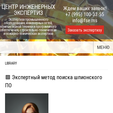
Skip
ЦЕНТР ИНЖЕНЕРНЫХ
Ждем ваших заявок!
to
ЭКСПЕРТИЗ
+7 (995) 100-33-55
content
Экспертиза промышленного
info@fse.ms
оборудования, инженерных сетей,
компьютерной техники и программного
Заказать экспертизу
обеспечения, строительно-техническая
и пожарно-техническая экспертиза
МЕНЮ
LIBRARY
🟩 Экспертный метод поиска шпионского
ПО