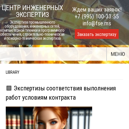
Skip
ЦЕНТР ИНЖЕНЕРНЫХ
Ждем ваших заявок!
to
ЭКСПЕРТИЗ
+7 (995) 100-33-55
content
Экспертиза промышленного
info@fse.ms
оборудования, инженерных сетей,
компьютерной техники и программного
Заказать экспертизу
обеспечения, строительно-техническая
и пожарно-техническая экспертиза
МЕНЮ
LIBRARY
🟩 Экспертизы соответствия выполнения
работ условиям контракта